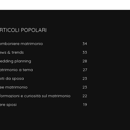
RTICOLI POPOLARI
omboniere matrimonio
34
ews & trends
33
edding planning
28
atrimonio a tema
27
iti da sposa
23
dee matrimonio
23
formazioni e curiosità sul matrimonio
22
ere sposi
19