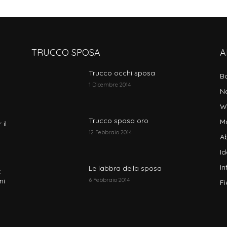
TRUCCO SPOSA
A
Trucco occhi sposa
B
1 Dicembre 2014
N
W
Trucco sposa oro
M
 il
12 Febbraio 2014
Ab
I
In
Le labbra della sposa
:
ni
6 Febbraio 2014
Fi