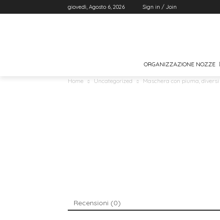
giovedì, Agosto 6, 2026
Sign in / Join
ORGANIZZAZIONE NOZZE
Home
Uncategorized
Maschera con piuma, diversi 
Recensioni (0)