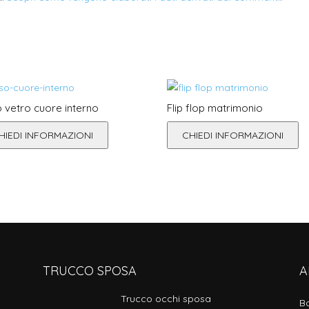
 vetro cuore interno
Flip flop matrimonio
HIEDI INFORMAZIONI
CHIEDI INFORMAZIONI
TRUCCO SPOSA
A
Trucco occhi sposa
B