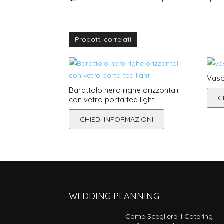
Prodotti correlati
Vaso
Barattolo nero righe orizzontali
C
con vetro porta tea light
CHIEDI INFORMAZIONI
WEDDING PLANNING
Come Scegliere il Catering