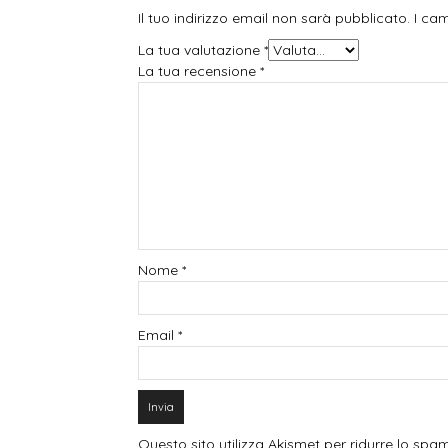
Il tuo indirizzo email non sarà pubblicato.
I ca
La tua valutazione
*
La tua recensione
*
Nome
*
Email
*
Questo sito utilizza Akismet per ridurre lo spa