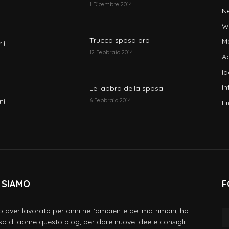
1 Dicembre 2014
N
W
Trucco sposa oro
M
 il
12 Febbraio 2014
Ab
I
In
Le labbra della sposa
:
ni
6 Febbraio 2014
Fi
 SIAMO
F
 aver lavorato per anni nell'ambiente dei matrimoni, ho
so di aprire questo blog, per dare nuove idee e consigli