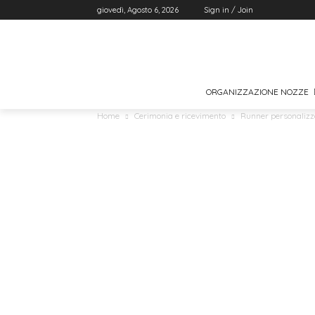
giovedì, Agosto 6, 2026
Sign in / Join
ORGANIZZAZIONE NOZZE
Home
Cerimonia e ricevimento
Runner personaliz