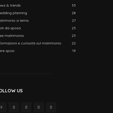
ews & trends
33
edding planning
28
atrimonio a tema
27
iti da sposa
23
dee matrimonio
23
formazioni e curiosità sul matrimonio
22
ere sposi
19
OLLOW US