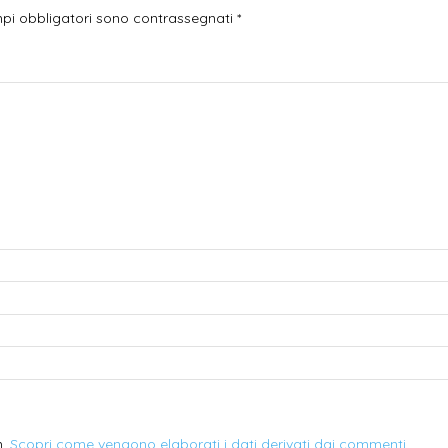
mpi obbligatori sono contrassegnati
*
m.
Scopri come vengono elaborati i dati derivati dai commenti
.