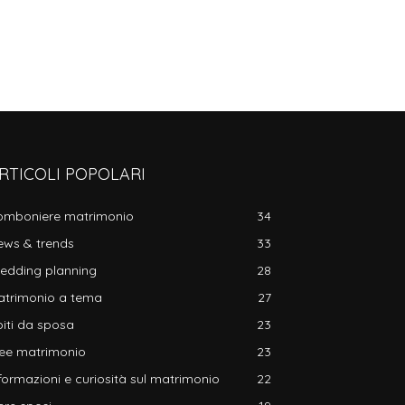
RTICOLI POPOLARI
omboniere matrimonio
34
ews & trends
33
edding planning
28
atrimonio a tema
27
iti da sposa
23
dee matrimonio
23
formazioni e curiosità sul matrimonio
22