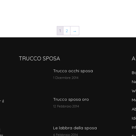
1
2
→
TRUCCO SPOSA
A
Trucco occhi sposa
B
1 Dicembre 2014
N
W
Trucco sposa oro
M
 il
12 Febbraio 2014
Ab
I
In
Le labbra della sposa
:
ni
6 Febbraio 2014