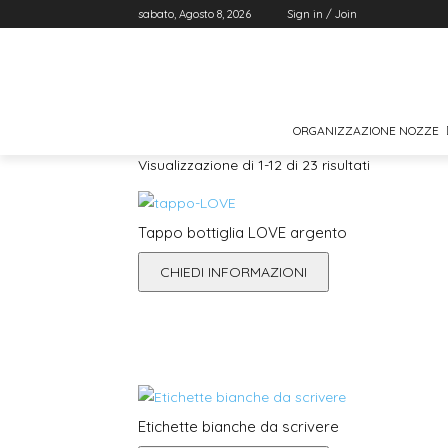
sabato, Agosto 8, 2026
Sign in / Join
ORGANIZZAZIONE NOZZE
Ordina
Visualizzazione di 1-12 di 23 risultati
in
base
al
Tappo bottiglia LOVE argento
più
recente
CHIEDI INFORMAZIONI
Etichette bianche da scrivere