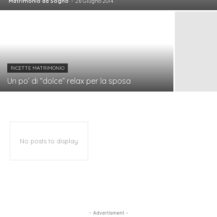
Matrimonio da Sogno
-
26 Giugno 2014
RICETTE MATRIMONIO
Un po’ di “dolce” relax per la sposa
No posts to display
- Advertisment -