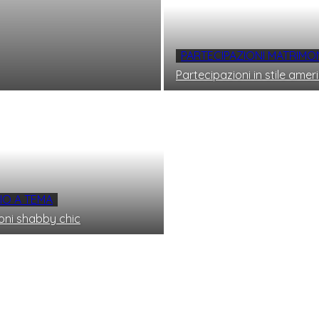
PARTECIPAZIONI MATRIMO
Partecipazioni in stile ame
IO A TEMA
oni shabby chic