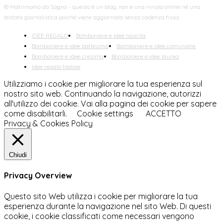
© Matrimonio da Sogno - questo è un blog, non è una rivista online né una
testata giornalistica poiché viene aggiornata senza cadenza fissa.
IDEE REGALO
Bomboniere e idee nascita
Bomboniere e idee battesimo
Bomboniere e idee comunione
Bomboniere e idee cresima
Bomboniere e idee laurea
Idee regalo Natale
Utilizziamo i cookie per migliorare la tua esperienza sul
nostro sito web. Continuando la navigazione, autorizzi
all'utilizzo dei cookie. Vai alla pagina dei cookie per sapere
come disabilitarli.
Cookie settings
ACCETTO
Privacy & Cookies Policy
Chiudi
Privacy Overview
Questo sito Web utilizza i cookie per migliorare la tua
esperienza durante la navigazione nel sito Web. Di questi
cookie, i cookie classificati come necessari vengono