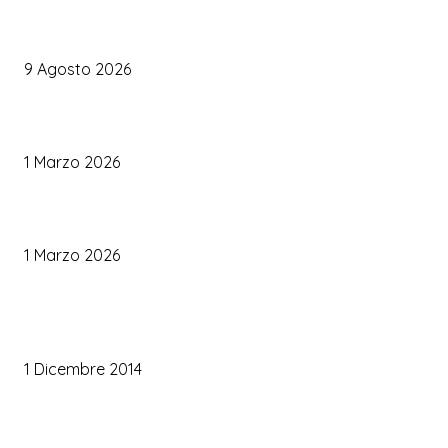
Organizzare il matrimonio senza impazzire: perché un’agenda 
diventare la tua migliore alleata
9 Agosto 2026
Come Scegliere il Catering Perfetto: Trend e Consigli Pratici
1 Marzo 2026
Palette Colori di Tendenza per il Matrimonio 2026
1 Marzo 2026
TRUCCO SPOSA
Trucco occhi sposa
1 Dicembre 2014
Trucco sposa oro