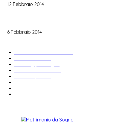
12 Febbraio 2014
Le labbra della sposa
6 Febbraio 2014
ARTICOLI POPOLARI
Bomboniere matrimonio
34
News & trends
33
Wedding planning
29
Matrimonio a tema
27
Abiti da sposa
23
Idee matrimonio
23
Informazioni e curiosità sul matrimonio
22
Fiere sposi
19