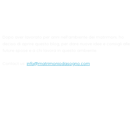
CHI SIAMO
Dopo aver lavorato per anni nell'ambiente dei matrimoni, ho
deciso di aprire questo blog, per dare nuove idee e consigli alle
future spose e a chi lavora in questo ambiente.
Contact us:
info@matrimoniodasogno.com
FOLLOW US