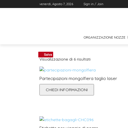
venerdì, Agosto 7, 2026
Sign in / Join
ORGANIZZAZIONE NOZZE
Salva
Salva
Ordina
Visualizzazione di 6 risultati
in
base
al
Partecipazioni mongolfiera taglio laser
più
recente
CHIEDI INFORMAZIONI