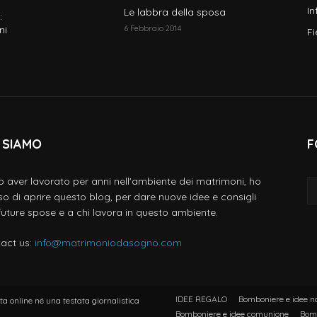
In
Le labbra della sposa
:
ni
6 Febbraio 2014
Fi
 SIAMO
F
 aver lavorato per anni nell'ambiente dei matrimoni, ho
so di aprire questo blog, per dare nuove idee e consigli
 future spose e a chi lavora in questo ambiente.
act us:
info@matrimoniodasogno.com
IDEE REGALO
Bomboniere e idee n
a online né una testata giornalistica
Bomboniere e idee comunione
Bomb