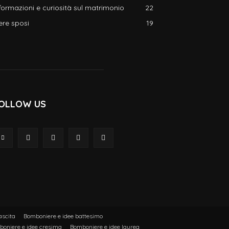
formazioni e curiosità sul matrimonio
22
ere sposi
19
OLLOW US
ascita
Bomboniere e idee battesimo
oniere e idee cresima
Bomboniere e idee laurea