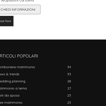
rtecipazioni cartolina
CHIEDI INFORMAZIONI
ead More
RTICOLI POPOLARI
omboniere matrimonio
34
ews & trends
33
edding planning
28
atrimonio a tema
27
iti da sposa
23
dee matrimonio
23