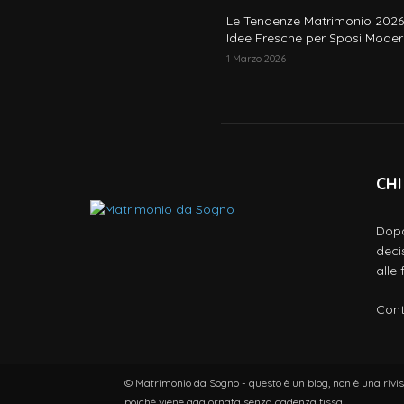
Le Tendenze Matrimonio 2026
Idee Fresche per Sposi Moder
1 Marzo 2026
CHI
Dopo
deci
alle
Cont
© Matrimonio da Sogno - questo è un blog, non è una rivist
poiché viene aggiornata senza cadenza fissa.