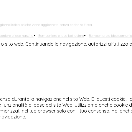
 giornalistica poiché viene aggiornata senza cadenza fissa.
oniere e idee nascita
Bomboniere e idee battesimo
Bomboniere e idee comuni
tro sito web. Continuando la navigazione, autorizzi all'utilizz
rienza durante la navigazione nel sito Web. Di questi cookie, 
 funzionalità di base del sito Web. Utilizziamo anche cookie 
orizzati nel tuo browser solo con il tuo consenso. Hai anche la
 navigazione.