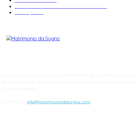
Idee matrimonio
23
Informazioni e curiosità sul matrimonio
22
Fiere sposi
19
CHI SIAMO
Dopo aver lavorato per anni nell'ambiente dei matrimoni, ho decis
questo blog, per dare nuove idee e consigli alle future spose e a ch
questo ambiente.
Contact us:
info@matrimoniodasogno.com
FOLLOW US