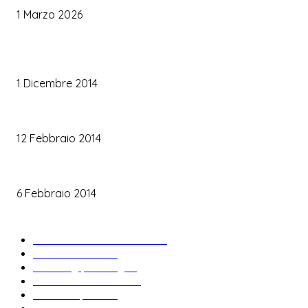
1 Marzo 2026
TRUCCO SPOSA
Trucco occhi sposa
1 Dicembre 2014
Trucco sposa oro
12 Febbraio 2014
Le labbra della sposa
6 Febbraio 2014
ARTICOLI POPOLARI
Bomboniere matrimonio
34
News & trends
33
Wedding planning
28
Matrimonio a tema
27
Abiti da sposa
23