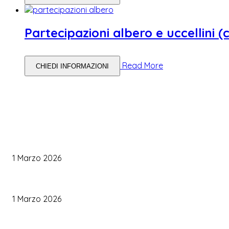
Partecipazioni albero e uccellini 
Read More
CHIEDI INFORMAZIONI
WEDDING PLANNING
Come Scegliere il Catering Perfetto: Trend e Consigli Pratici
1 Marzo 2026
Palette Colori di Tendenza per il Matrimonio 2026
1 Marzo 2026
Le Tendenze Matrimonio 2026: Idee Fresche per Sposi Moderni