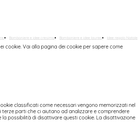
one
Bomboniere e idee cresima
Bomboniere e idee laurea
Idee regalo Natale
o dei cookie. Vai alla pagina dei cookie per sapere come
i cookie classificati come necessari vengono memorizzati nel
di terze parti che ci aiutano ad analizzare e comprendere
 possibilità di disattivare questi cookie. La disattivazione