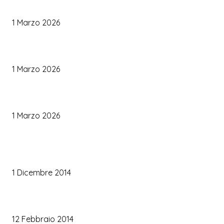
Come Scegliere il Catering Perfetto: Trend e Consigli Pratici
1 Marzo 2026
Palette Colori di Tendenza per il Matrimonio 2026
1 Marzo 2026
Le Tendenze Matrimonio 2026: Idee Fresche per Sposi Moderni
1 Marzo 2026
TRUCCO SPOSA
Trucco occhi sposa
1 Dicembre 2014
Trucco sposa oro
12 Febbraio 2014