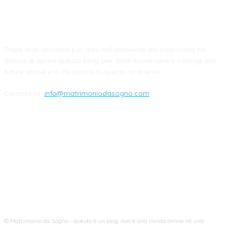
CHI SIAMO
Dopo aver lavorato per anni nell'ambiente dei matrimoni, ho
deciso di aprire questo blog, per dare nuove idee e consigli alle
future spose e a chi lavora in questo ambiente.
Contact us:
info@matrimoniodasogno.com
FOLLOW US
© Matrimonio da Sogno - questo è un blog, non è una rivista online né una