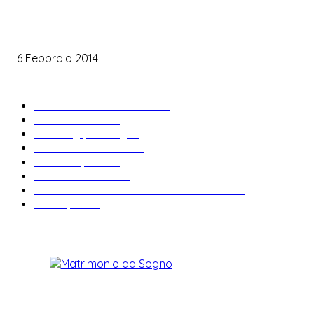
Le labbra della sposa
6 Febbraio 2014
ARTICOLI POPOLARI
Bomboniere matrimonio
34
News & trends
33
Wedding planning
28
Matrimonio a tema
27
Abiti da sposa
23
Idee matrimonio
23
Informazioni e curiosità sul matrimonio
22
Fiere sposi
19