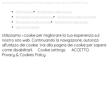
testata giornalistica poiché viene aggiornata senza cadenza fissa.
IDEE REGALO
Bomboniere e idee nascita
Bomboniere e idee battesimo
Bomboniere e idee comunione
Bomboniere e idee cresima
Bomboniere e idee laurea
Idee regalo Natale
Utilizziamo i cookie per migliorare la tua esperienza sul
nostro sito web. Continuando la navigazione, autorizzi
all'utilizzo dei cookie. Vai alla pagina dei cookie per sapere
come disabilitarli.
Cookie settings
ACCETTO
Privacy & Cookies Policy