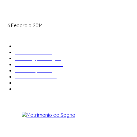
Le labbra della sposa
6 Febbraio 2014
ARTICOLI POPOLARI
Bomboniere matrimonio
34
News & trends
33
Wedding planning
28
Matrimonio a tema
27
Abiti da sposa
23
Idee matrimonio
23
Informazioni e curiosità sul matrimonio
22
Fiere sposi
19