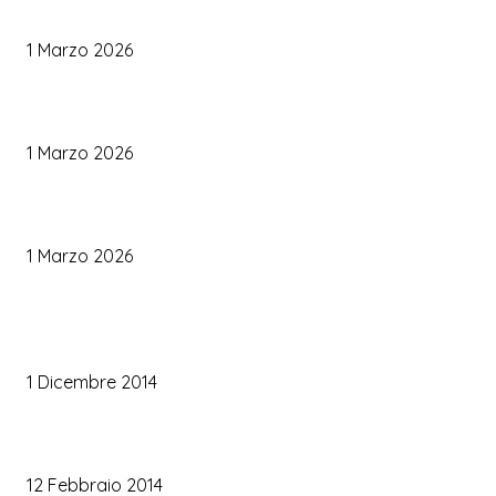
Come Scegliere il Catering Perfetto: Trend e Consigli Pratici
1 Marzo 2026
Palette Colori di Tendenza per il Matrimonio 2026
1 Marzo 2026
Le Tendenze Matrimonio 2026: Idee Fresche per Sposi Moderni
1 Marzo 2026
TRUCCO SPOSA
Trucco occhi sposa
1 Dicembre 2014
Trucco sposa oro
12 Febbraio 2014