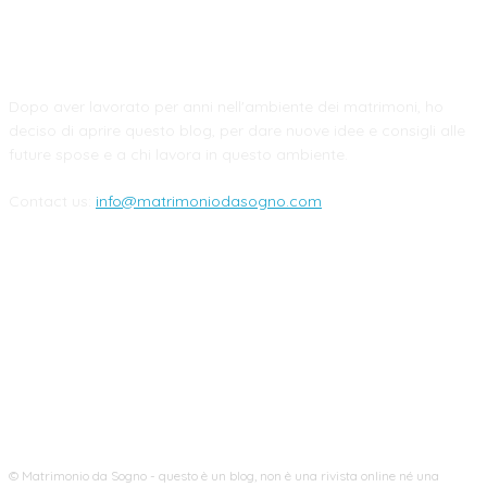
CHI SIAMO
Dopo aver lavorato per anni nell'ambiente dei matrimoni, ho
deciso di aprire questo blog, per dare nuove idee e consigli alle
future spose e a chi lavora in questo ambiente.
Contact us:
info@matrimoniodasogno.com
FOLLOW US
© Matrimonio da Sogno - questo è un blog, non è una rivista online né una