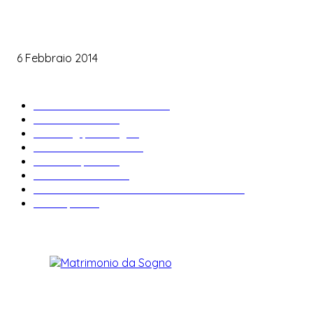
Le labbra della sposa
6 Febbraio 2014
ARTICOLI POPOLARI
Bomboniere matrimonio
34
News & trends
33
Wedding planning
28
Matrimonio a tema
27
Abiti da sposa
23
Idee matrimonio
23
Informazioni e curiosità sul matrimonio
22
Fiere sposi
19