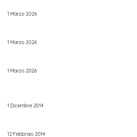
Come Scegliere il Catering Perfetto: Trend e Consigli Pratici
1 Marzo 2026
Palette Colori di Tendenza per il Matrimonio 2026
1 Marzo 2026
Le Tendenze Matrimonio 2026: Idee Fresche per Sposi Moderni
1 Marzo 2026
TRUCCO SPOSA
Trucco occhi sposa
1 Dicembre 2014
Trucco sposa oro
12 Febbraio 2014