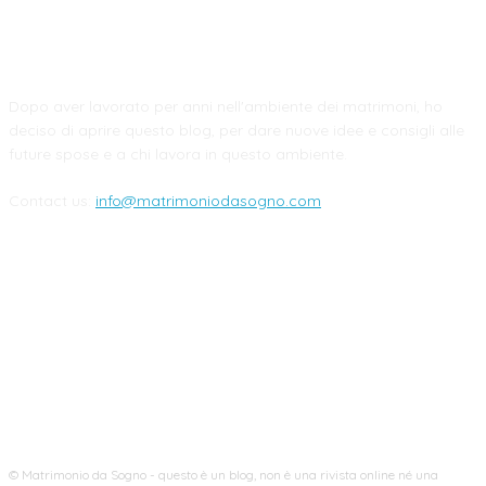
CHI SIAMO
Dopo aver lavorato per anni nell'ambiente dei matrimoni, ho
deciso di aprire questo blog, per dare nuove idee e consigli alle
future spose e a chi lavora in questo ambiente.
Contact us:
info@matrimoniodasogno.com
FOLLOW US
© Matrimonio da Sogno - questo è un blog, non è una rivista online né una