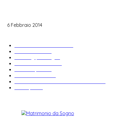
Le labbra della sposa
6 Febbraio 2014
ARTICOLI POPOLARI
Bomboniere matrimonio
34
News & trends
33
Wedding planning
28
Matrimonio a tema
27
Abiti da sposa
23
Idee matrimonio
23
Informazioni e curiosità sul matrimonio
22
Fiere sposi
19