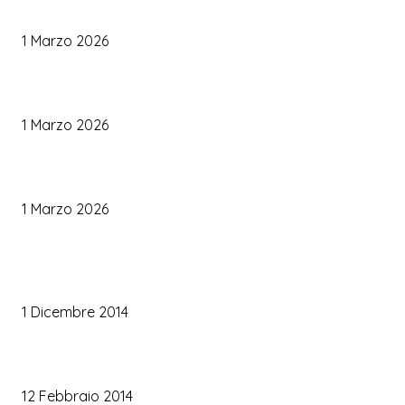
Come Scegliere il Catering Perfetto: Trend e Consigli Pratici
1 Marzo 2026
Palette Colori di Tendenza per il Matrimonio 2026
1 Marzo 2026
Le Tendenze Matrimonio 2026: Idee Fresche per Sposi Moderni
1 Marzo 2026
TRUCCO SPOSA
Trucco occhi sposa
1 Dicembre 2014
Trucco sposa oro
12 Febbraio 2014