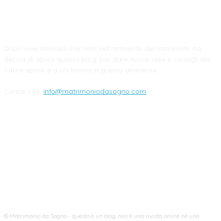
CHI SIAMO
Dopo aver lavorato per anni nell'ambiente dei matrimoni, ho
deciso di aprire questo blog, per dare nuove idee e consigli alle
future spose e a chi lavora in questo ambiente.
Contact us:
info@matrimoniodasogno.com
FOLLOW US
© Matrimonio da Sogno - questo è un blog, non è una rivista online né una