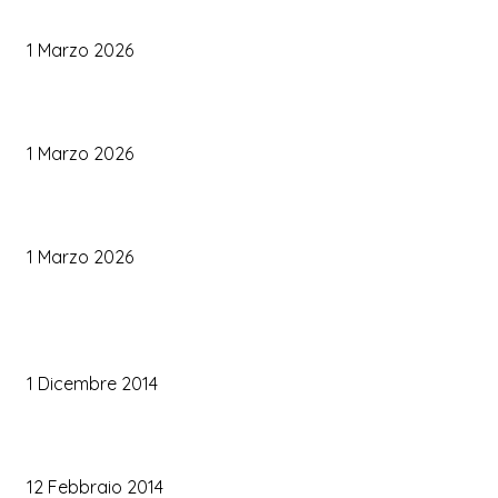
Come Scegliere il Catering Perfetto: Trend e Consigli Pratici
1 Marzo 2026
Palette Colori di Tendenza per il Matrimonio 2026
1 Marzo 2026
Le Tendenze Matrimonio 2026: Idee Fresche per Sposi Moderni
1 Marzo 2026
TRUCCO SPOSA
Trucco occhi sposa
1 Dicembre 2014
Trucco sposa oro
12 Febbraio 2014