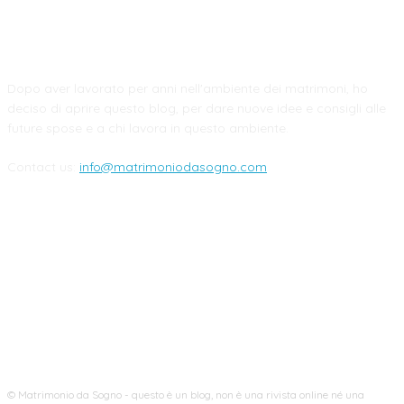
CHI SIAMO
Dopo aver lavorato per anni nell'ambiente dei matrimoni, ho
deciso di aprire questo blog, per dare nuove idee e consigli alle
future spose e a chi lavora in questo ambiente.
Contact us:
info@matrimoniodasogno.com
FOLLOW US
© Matrimonio da Sogno - questo è un blog, non è una rivista online né una