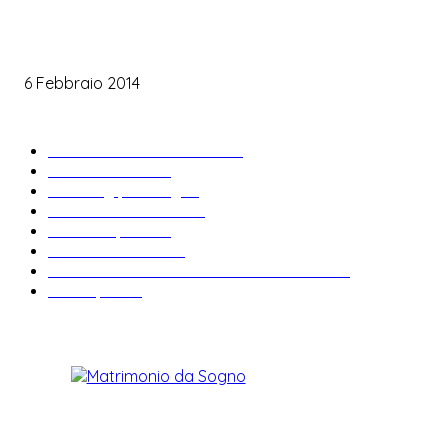
Le labbra della sposa
6 Febbraio 2014
ARTICOLI POPOLARI
Bomboniere matrimonio
34
News & trends
33
Wedding planning
28
Matrimonio a tema
27
Abiti da sposa
23
Idee matrimonio
23
Informazioni e curiosità sul matrimonio
22
Fiere sposi
19