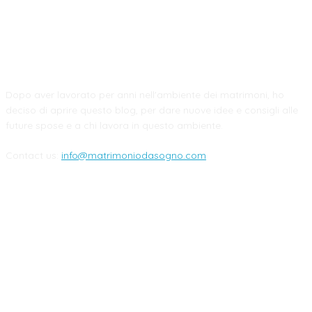
CHI SIAMO
Dopo aver lavorato per anni nell'ambiente dei matrimoni, ho
deciso di aprire questo blog, per dare nuove idee e consigli alle
future spose e a chi lavora in questo ambiente.
Contact us:
info@matrimoniodasogno.com
FOLLOW US