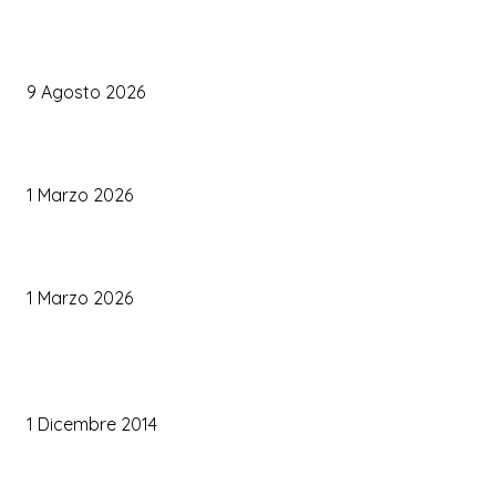
Organizzare il matrimonio senza impazzire: perché un’agenda 
diventare la tua migliore alleata
9 Agosto 2026
Come Scegliere il Catering Perfetto: Trend e Consigli Pratici
1 Marzo 2026
Palette Colori di Tendenza per il Matrimonio 2026
1 Marzo 2026
TRUCCO SPOSA
Trucco occhi sposa
1 Dicembre 2014
Trucco sposa oro