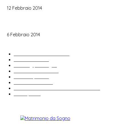
12 Febbraio 2014
Le labbra della sposa
6 Febbraio 2014
ARTICOLI POPOLARI
Bomboniere matrimonio
34
News & trends
33
Wedding planning
29
Matrimonio a tema
27
Abiti da sposa
23
Idee matrimonio
23
Informazioni e curiosità sul matrimonio
22
Fiere sposi
19