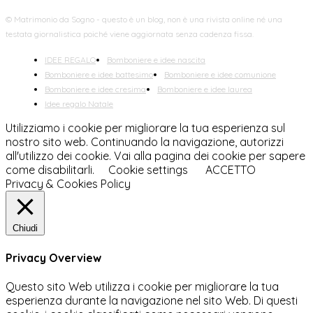
© Matrimonio da Sogno - questo è un blog, non è una rivista online né una
testata giornalistica poiché viene aggiornata senza cadenza fissa.
IDEE REGALO
Bomboniere e idee nascita
Bomboniere e idee battesimo
Bomboniere e idee comunione
Bomboniere e idee cresima
Bomboniere e idee laurea
Idee regalo Natale
Utilizziamo i cookie per migliorare la tua esperienza sul
nostro sito web. Continuando la navigazione, autorizzi
all'utilizzo dei cookie. Vai alla pagina dei cookie per sapere
come disabilitarli.
Cookie settings
ACCETTO
Privacy & Cookies Policy
Chiudi
Privacy Overview
Questo sito Web utilizza i cookie per migliorare la tua
esperienza durante la navigazione nel sito Web. Di questi