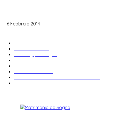
Le labbra della sposa
6 Febbraio 2014
ARTICOLI POPOLARI
Bomboniere matrimonio
34
News & trends
33
Wedding planning
28
Matrimonio a tema
27
Abiti da sposa
23
Idee matrimonio
23
Informazioni e curiosità sul matrimonio
22
Fiere sposi
19