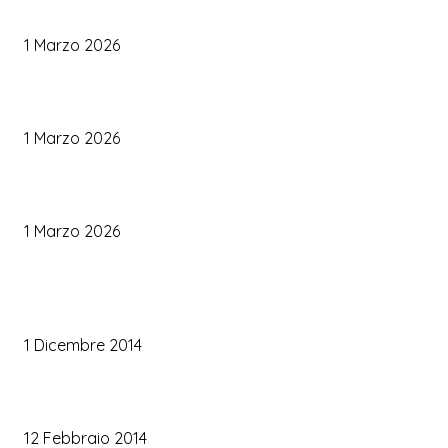
Come Scegliere il Catering Perfetto: Trend e Consigli Pratici
1 Marzo 2026
Palette Colori di Tendenza per il Matrimonio 2026
1 Marzo 2026
Le Tendenze Matrimonio 2026: Idee Fresche per Sposi Moderni
1 Marzo 2026
TRUCCO SPOSA
Trucco occhi sposa
1 Dicembre 2014
Trucco sposa oro
12 Febbraio 2014