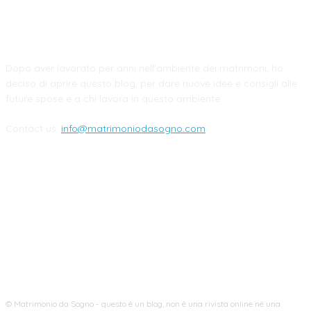
CHI SIAMO
Dopo aver lavorato per anni nell'ambiente dei matrimoni, ho
deciso di aprire questo blog, per dare nuove idee e consigli alle
future spose e a chi lavora in questo ambiente.
Contact us:
info@matrimoniodasogno.com
FOLLOW US
© Matrimonio da Sogno - questo è un blog, non è una rivista online né una