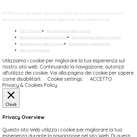
© Matrimonio da Sogno - questo è un blog, non è una rivista online né una
testata giornalistica poiché viene aggiornata senza cadenza fissa.
IDEE REGALO
Bomboniere e idee nascita
Bomboniere e idee battesimo
Bomboniere e idee comunione
Bomboniere e idee cresima
Bomboniere e idee laurea
Idee regalo Natale
Utilizziamo i cookie per migliorare la tua esperienza sul
nostro sito web. Continuando la navigazione, autorizzi
all'utilizzo dei cookie. Vai alla pagina dei cookie per sapere
come disabilitarli.
Cookie settings
ACCETTO
Privacy & Cookies Policy
Chiudi
Privacy Overview
Questo sito Web utilizza i cookie per migliorare la tua
esperienza durante la navigazione nel sito Web. Di questi