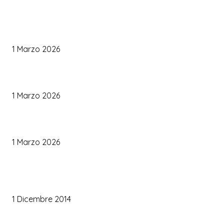
WEDDING PLANNING
Come Scegliere il Catering Perfetto: Trend e Consigli Pratici
1 Marzo 2026
Palette Colori di Tendenza per il Matrimonio 2026
1 Marzo 2026
Le Tendenze Matrimonio 2026: Idee Fresche per Sposi Moderni
1 Marzo 2026
TRUCCO SPOSA
Trucco occhi sposa
1 Dicembre 2014