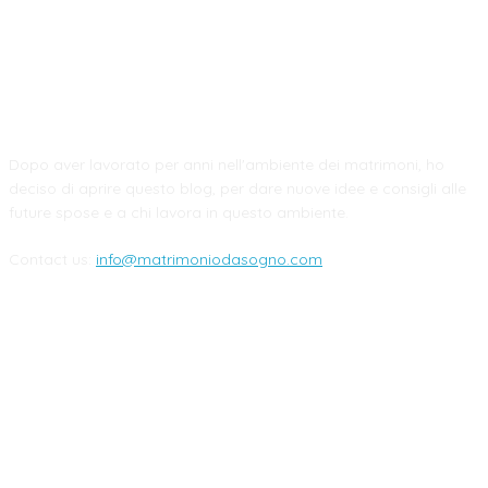
CHI SIAMO
Dopo aver lavorato per anni nell'ambiente dei matrimoni, ho
deciso di aprire questo blog, per dare nuove idee e consigli alle
future spose e a chi lavora in questo ambiente.
Contact us:
info@matrimoniodasogno.com
FOLLOW US