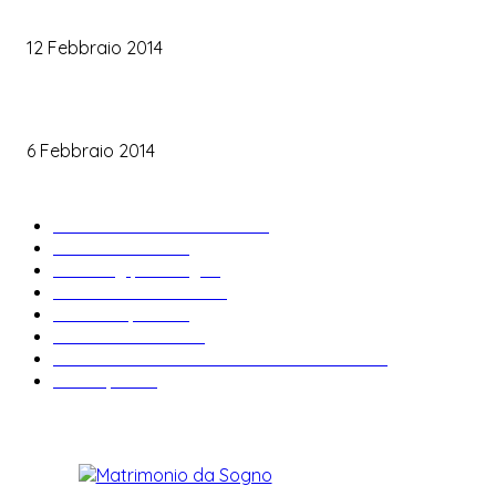
Trucco sposa oro
12 Febbraio 2014
Le labbra della sposa
6 Febbraio 2014
ARTICOLI POPOLARI
Bomboniere matrimonio
34
News & trends
33
Wedding planning
28
Matrimonio a tema
27
Abiti da sposa
23
Idee matrimonio
23
Informazioni e curiosità sul matrimonio
22
Fiere sposi
19