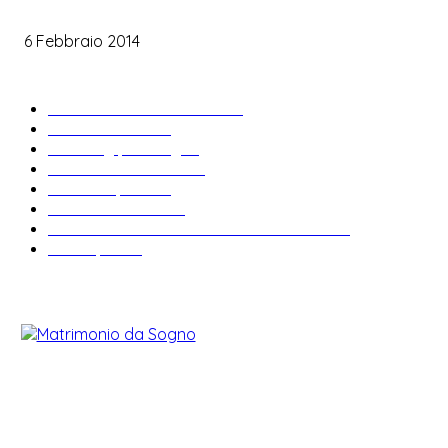
Le labbra della sposa
6 Febbraio 2014
ARTICOLI POPOLARI
Bomboniere matrimonio
34
News & trends
33
Wedding planning
28
Matrimonio a tema
27
Abiti da sposa
23
Idee matrimonio
23
Informazioni e curiosità sul matrimonio
22
Fiere sposi
19
CHI SIAMO