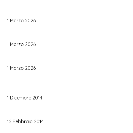
Come Scegliere il Catering Perfetto: Trend e Consigli Pratici
1 Marzo 2026
Palette Colori di Tendenza per il Matrimonio 2026
1 Marzo 2026
Le Tendenze Matrimonio 2026: Idee Fresche per Sposi Moderni
1 Marzo 2026
TRUCCO SPOSA
Trucco occhi sposa
1 Dicembre 2014
Trucco sposa oro
12 Febbraio 2014