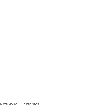
 MATRIMONIO
FIERE SPOSI