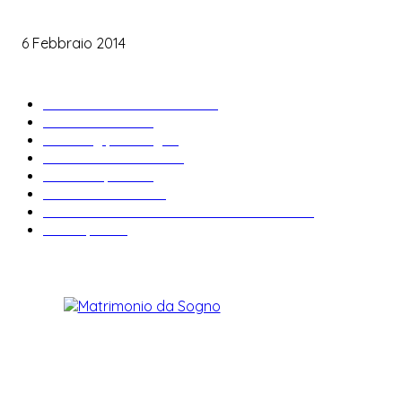
Le labbra della sposa
6 Febbraio 2014
ARTICOLI POPOLARI
Bomboniere matrimonio
34
News & trends
33
Wedding planning
28
Matrimonio a tema
27
Abiti da sposa
23
Idee matrimonio
23
Informazioni e curiosità sul matrimonio
22
Fiere sposi
19