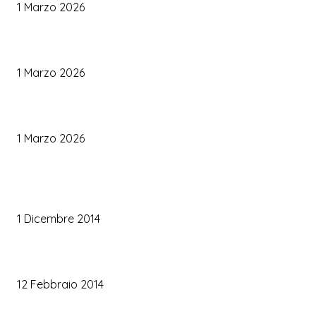
1 Marzo 2026
Palette Colori di Tendenza per il Matrimonio 2026
1 Marzo 2026
Le Tendenze Matrimonio 2026: Idee Fresche per Sposi Moderni
1 Marzo 2026
TRUCCO SPOSA
Trucco occhi sposa
1 Dicembre 2014
Trucco sposa oro
12 Febbraio 2014