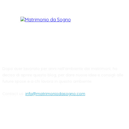
CHI SIAMO
Dopo aver lavorato per anni nell'ambiente dei matrimoni, ho
deciso di aprire questo blog, per dare nuove idee e consigli alle
future spose e a chi lavora in questo ambiente.
Contact us:
info@matrimoniodasogno.com
FOLLOW US