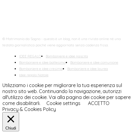
© Matrimonio da Sogno - questo è un blog, non è una rivista online né una
testata giornalistica poiché viene aggiornata senza cadenza fissa.
IDEE REGALO
Bomboniere e idee nascita
Bomboniere e idee battesimo
Bomboniere e idee comunione
Bomboniere e idee cresima
Bomboniere e idee laurea
Idee regalo Natale
Utilizziamo i cookie per migliorare la tua esperienza sul
nostro sito web. Continuando la navigazione, autorizzi
all'utilizzo dei cookie. Vai alla pagina dei cookie per sapere
come disabilitarli.
Cookie settings
ACCETTO
Privacy & Cookies Policy
Chiudi