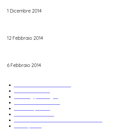
Trucco occhi sposa
1 Dicembre 2014
Trucco sposa oro
12 Febbraio 2014
Le labbra della sposa
6 Febbraio 2014
ARTICOLI POPOLARI
Bomboniere matrimonio
34
News & trends
33
Wedding planning
29
Matrimonio a tema
27
Abiti da sposa
23
Idee matrimonio
23
Informazioni e curiosità sul matrimonio
22
Fiere sposi
19