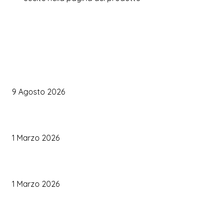
WEDDING PLANNING
Organizzare il matrimonio senza impazzire: perché un’agenda 
diventare la tua migliore alleata
9 Agosto 2026
Come Scegliere il Catering Perfetto: Trend e Consigli Pratici
1 Marzo 2026
Palette Colori di Tendenza per il Matrimonio 2026
1 Marzo 2026
TRUCCO SPOSA