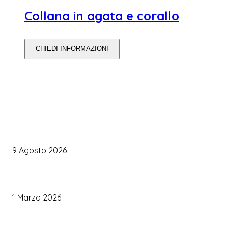
Collana in agata e corallo
CHIEDI INFORMAZIONI
WEDDING PLANNING
Organizzare il matrimonio senza impazzire: perché un’agenda 
diventare la tua migliore alleata
9 Agosto 2026
Come Scegliere il Catering Perfetto: Trend e Consigli Pratici
1 Marzo 2026
Palette Colori di Tendenza per il Matrimonio 2026