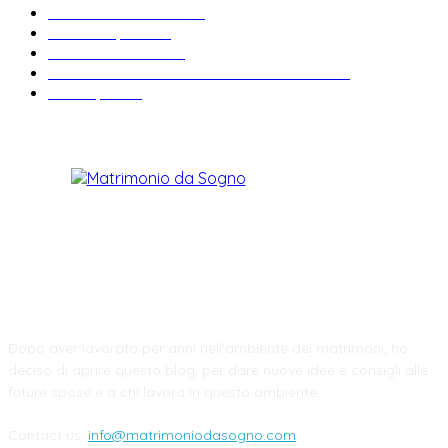
Matrimonio a tema
27
Abiti da sposa
23
Idee matrimonio
23
Informazioni e curiosità sul matrimonio
22
Fiere sposi
19
CHI SIAMO
Dopo aver lavorato per anni nell'ambiente dei matrimoni, ho
deciso di aprire questo blog, per dare nuove idee e consigli alle
future spose e a chi lavora in questo ambiente.
Contact us:
info@matrimoniodasogno.com