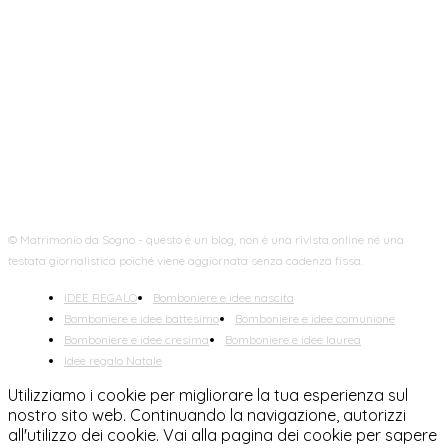
FOLLOW US
© Matrimonio da Sogno - questo è un blog, non è una rivista online né una
testata giornalistica poiché viene aggiornata senza cadenza fissa.
IDEE REGALO
Bomboniere e idee nascita
Bomboniere e idee battesimo
Bomboniere e idee comunione
Bomboniere e idee cresima
Bomboniere e idee laurea
Idee regalo Natale
Utilizziamo i cookie per migliorare la tua esperienza sul
nostro sito web. Continuando la navigazione, autorizzi
all'utilizzo dei cookie. Vai alla pagina dei cookie per sapere