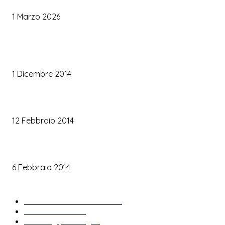
1 Marzo 2026
TRUCCO SPOSA
Trucco occhi sposa
1 Dicembre 2014
Trucco sposa oro
12 Febbraio 2014
Le labbra della sposa
6 Febbraio 2014
ARTICOLI POPOLARI
Bomboniere matrimonio
34
News & trends
33
Wedding planning
29