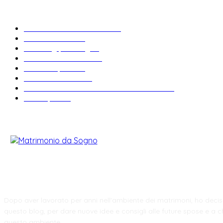
ARTICOLI POPOLARI
Bomboniere matrimonio
34
News & trends
33
Wedding planning
29
Matrimonio a tema
27
Abiti da sposa
23
Idee matrimonio
23
Informazioni e curiosità sul matrimonio
22
Fiere sposi
19
CHI SIAMO
Dopo aver lavorato per anni nell'ambiente dei matrimoni, ho decis
questo blog, per dare nuove idee e consigli alle future spose e a ch
questo ambiente.