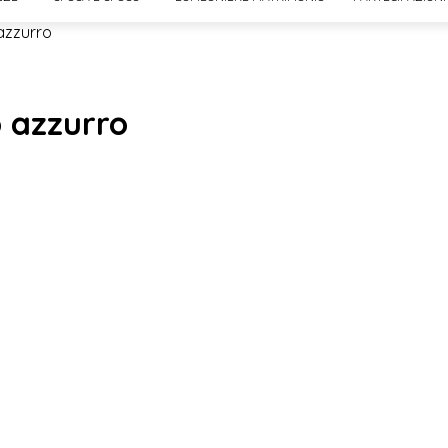
azzurro
o azzurro