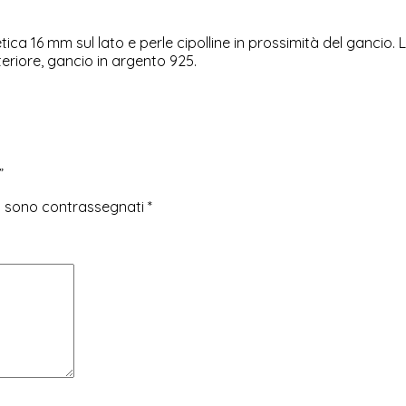
ica 16 mm sul lato e perle cipolline in prossimità del gancio
teriore, gancio in argento 925.
”
ri sono contrassegnati
*