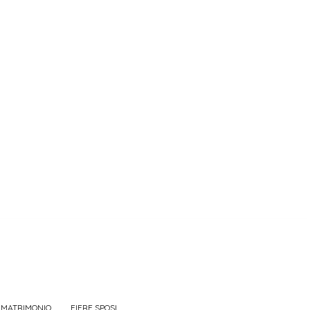
 MATRIMONIO
FIERE SPOSI