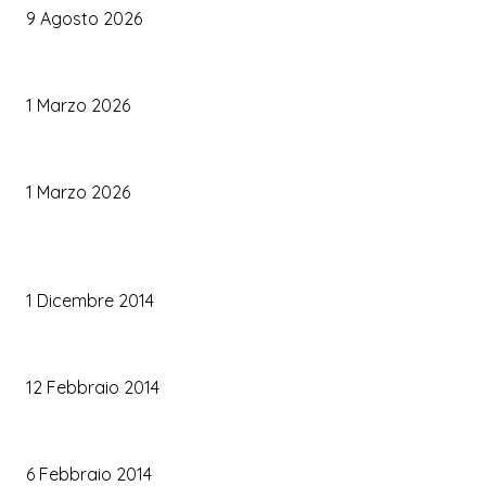
9 Agosto 2026
Come Scegliere il Catering Perfetto: Trend e Consigli Pratici
1 Marzo 2026
Palette Colori di Tendenza per il Matrimonio 2026
1 Marzo 2026
TRUCCO SPOSA
Trucco occhi sposa
1 Dicembre 2014
Trucco sposa oro
12 Febbraio 2014
Le labbra della sposa
6 Febbraio 2014