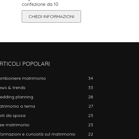
confezione da 10
CHIEDI INFORMAZIONI
RTICOLI POPOLARI
omboniere matrimonio
34
ews & trends
33
edding planning
28
atrimonio a tema
27
iti da sposa
23
dee matrimonio
23
formazioni e curiosità sul matrimonio
22