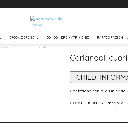
SPOSA E SPOSO
BOMBONIERE MATRIMONIO
PARTECIPAZIONI M
monio
Coriandoli cuori kraft
Coriandoli cuori
CHIEDI INFORM
Confezione con cuori in carta k
COD:
PD-KONS47
Categoria:
A