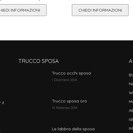
HIEDI INFORMAZIONI
CHIEDI INFORMAZIONI
TRUCCO SPOSA
A
Trucco occhi sposa
B
1 Dicembre 2014
N
W
Trucco sposa oro
M
 il
12 Febbraio 2014
Ab
I
In
Le labbra della sposa
: