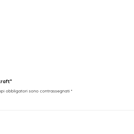
kraft”
mpi obbligatori sono contrassegnati
*