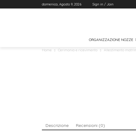
domenica, Agosto 9, 2026
Sign in / Join
ORGANIZZAZIONE NOZZE
Home
Cerimonia e ricevimento
Allestimento matri
Descrizione
Recensioni (0)