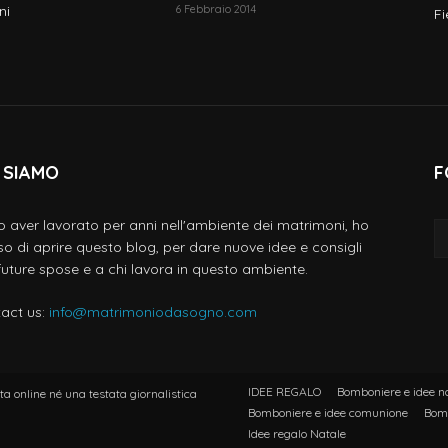
ni
6 Febbraio 2014
Fi
 SIAMO
F
 aver lavorato per anni nell'ambiente dei matrimoni, ho
so di aprire questo blog, per dare nuove idee e consigli
 future spose e a chi lavora in questo ambiente.
act us:
info@matrimoniodasogno.com
IDEE REGALO
Bomboniere e idee n
a online né una testata giornalistica
Bomboniere e idee comunione
Bomb
Idee regalo Natale