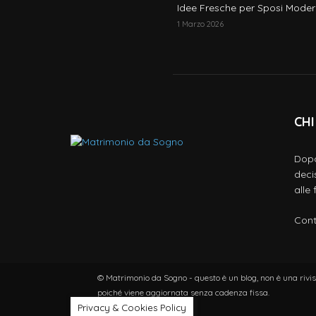
Idee Fresche per Sposi Moder
1 Marzo 2026
CHI
Dopo
deci
alle
Cont
© Matrimonio da Sogno - questo è un blog, non è una rivist
poiché viene aggiornata senza cadenza fissa.
Privacy & Cookies Policy