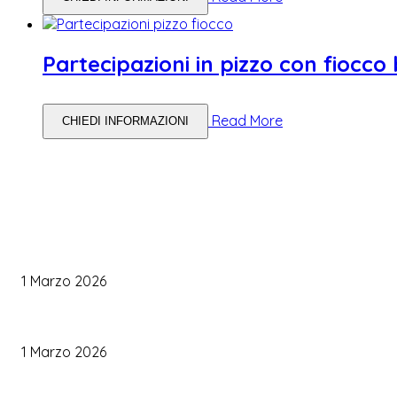
Partecipazioni in pizzo con fiocco
Read More
CHIEDI INFORMAZIONI
WEDDING PLANNING
Come Scegliere il Catering Perfetto: Trend e Consigli Pratici
1 Marzo 2026
Palette Colori di Tendenza per il Matrimonio 2026
1 Marzo 2026
Le Tendenze Matrimonio 2026: Idee Fresche per Sposi Moderni