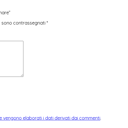
mare”
ri sono contrassegnati
*
 vengono elaborati i dati derivati dai commenti
.