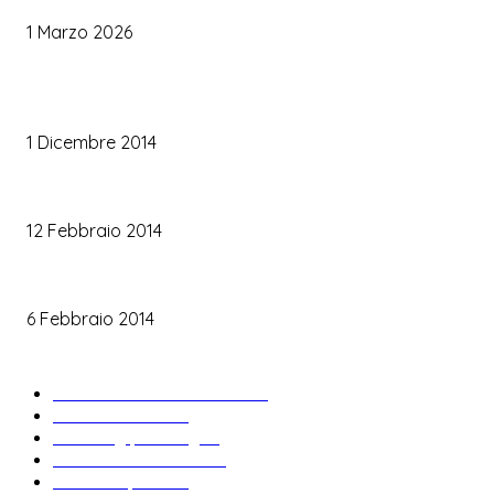
1 Marzo 2026
TRUCCO SPOSA
Trucco occhi sposa
1 Dicembre 2014
Trucco sposa oro
12 Febbraio 2014
Le labbra della sposa
6 Febbraio 2014
ARTICOLI POPOLARI
Bomboniere matrimonio
34
News & trends
33
Wedding planning
28
Matrimonio a tema
27
Abiti da sposa
23