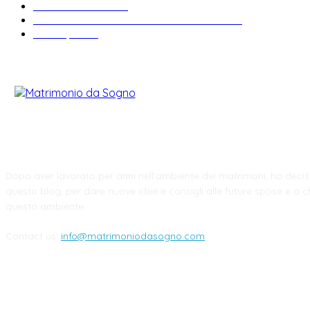
Idee matrimonio
23
Informazioni e curiosità sul matrimonio
22
Fiere sposi
19
CHI SIAMO
Dopo aver lavorato per anni nell'ambiente dei matrimoni, ho decis
questo blog, per dare nuove idee e consigli alle future spose e a ch
questo ambiente.
Contact us:
info@matrimoniodasogno.com
FOLLOW US