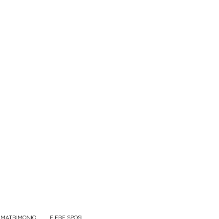
 MATRIMONIO
FIERE SPOSI