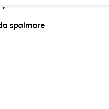
mare
 da spalmare