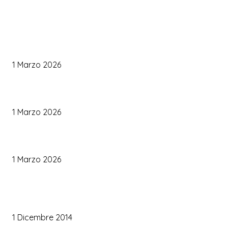
WEDDING PLANNING
Come Scegliere il Catering Perfetto: Trend e Consigli Pratici
1 Marzo 2026
Palette Colori di Tendenza per il Matrimonio 2026
1 Marzo 2026
Le Tendenze Matrimonio 2026: Idee Fresche per Sposi Moderni
1 Marzo 2026
TRUCCO SPOSA
Trucco occhi sposa
1 Dicembre 2014