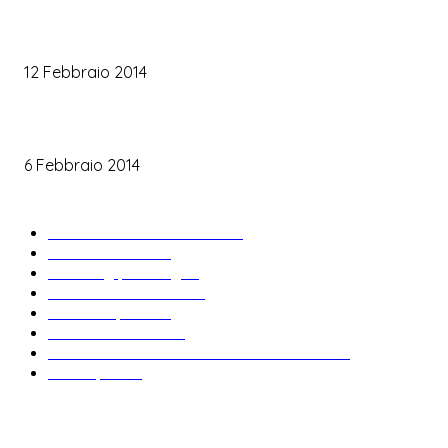
Trucco sposa oro
12 Febbraio 2014
Le labbra della sposa
6 Febbraio 2014
ARTICOLI POPOLARI
Bomboniere matrimonio
34
News & trends
33
Wedding planning
28
Matrimonio a tema
27
Abiti da sposa
23
Idee matrimonio
23
Informazioni e curiosità sul matrimonio
22
Fiere sposi
19