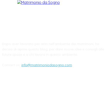
CHI SIAMO
Dopo aver lavorato per anni nell'ambiente dei matrimoni, ho
deciso di aprire questo blog, per dare nuove idee e consigli alle
future spose e a chi lavora in questo ambiente.
Contact us:
info@matrimoniodasogno.com
FOLLOW US