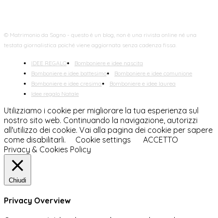
© Matrimonio da Sogno - questo è un blog, non è una rivista online né una
testata giornalistica poiché viene aggiornata senza cadenza fissa.
IDEE REGALO
Bomboniere e idee nascita
Bomboniere e idee battesimo
Bomboniere e idee comunione
Bomboniere e idee cresima
Bomboniere e idee laurea
Idee regalo Natale
Utilizziamo i cookie per migliorare la tua esperienza sul
nostro sito web. Continuando la navigazione, autorizzi
all'utilizzo dei cookie. Vai alla pagina dei cookie per sapere
come disabilitarli.
Cookie settings
ACCETTO
Privacy & Cookies Policy
Chiudi
Privacy Overview