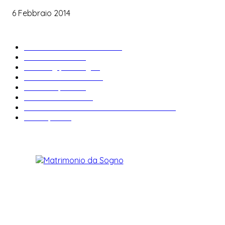
6 Febbraio 2014
ARTICOLI POPOLARI
Bomboniere matrimonio
34
News & trends
33
Wedding planning
28
Matrimonio a tema
27
Abiti da sposa
23
Idee matrimonio
23
Informazioni e curiosità sul matrimonio
22
Fiere sposi
19
CHI SIAMO