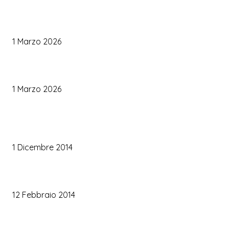
Palette Colori di Tendenza per il Matrimonio 2026
1 Marzo 2026
Le Tendenze Matrimonio 2026: Idee Fresche per Sposi Moderni
1 Marzo 2026
TRUCCO SPOSA
Trucco occhi sposa
1 Dicembre 2014
Trucco sposa oro
12 Febbraio 2014
Le labbra della sposa