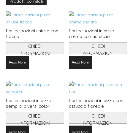
Prodotti correlati
Partecipazioni chiuse con
Partecipazioni in pizzo
fiocco
crema con astuccio
CHIEDI
CHIEDI
INFORMAZIONI
INFORMAZIONI
Questo
Read More
Read More
prodotto
ha
più
varianti.
Le
Partecipazioni in pizzo
Partecipazioni in pizzo con
opzioni
semplici diversi colori
astuccio floreale
possono
CHIEDI
CHIEDI
essere
INFORMAZIONI
INFORMAZIONI
scelte
Questo
Questo
nella
Read More
Read More