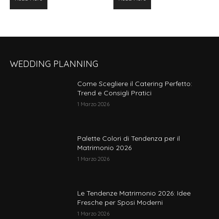
prodotto
prodotto
pagina
ha
ha
del
più
più
prodotto
varianti.
varianti.
Le
Le
WEDDING PLANNING
opzioni
opzioni
possono
possono
Come Scegliere il Catering Perfetto:
essere
essere
Trend e Consigli Pratici
scelte
scelte
1 Marzo 2026
nella
nella
pagina
pagina
del
del
Palette Colori di Tendenza per il
prodotto
prodotto
Matrimonio 2026
1 Marzo 2026
Le Tendenze Matrimonio 2026: Idee
Fresche per Sposi Moderni
1 Marzo 2026