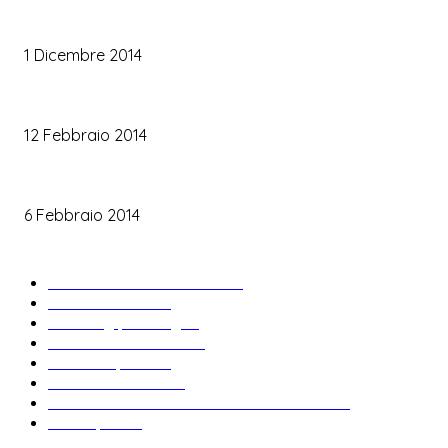
Trucco occhi sposa
1 Dicembre 2014
Trucco sposa oro
12 Febbraio 2014
Le labbra della sposa
6 Febbraio 2014
ARTICOLI POPOLARI
Bomboniere matrimonio
34
News & trends
33
Wedding planning
28
Matrimonio a tema
27
Abiti da sposa
23
Idee matrimonio
23
Informazioni e curiosità sul matrimonio
22
Fiere sposi
19