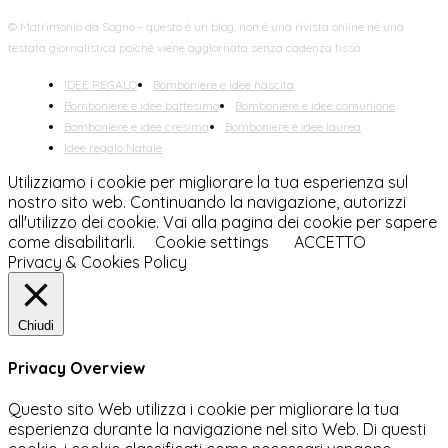
© Matrimonio da Sogno - questo è un blog, non è una rivista online né una
testata giornalistica poiché viene aggiornata senza cadenza fissa.
IDEE REGALO
Bomboniere e idee nascita
Bomboniere e idee battesimo
Bomboniere e idee comunione
Bomboniere e idee cresima
Bomboniere e idee laurea
Idee regalo Natale
Utilizziamo i cookie per migliorare la tua esperienza sul
nostro sito web. Continuando la navigazione, autorizzi
all'utilizzo dei cookie. Vai alla pagina dei cookie per sapere
come disabilitarli.
Cookie settings
ACCETTO
Privacy & Cookies Policy
Chiudi
Privacy Overview
Questo sito Web utilizza i cookie per migliorare la tua
esperienza durante la navigazione nel sito Web. Di questi