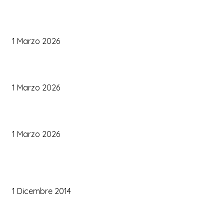
Come Scegliere il Catering Perfetto: Trend e Consigli Pratici
1 Marzo 2026
Palette Colori di Tendenza per il Matrimonio 2026
1 Marzo 2026
Le Tendenze Matrimonio 2026: Idee Fresche per Sposi Moderni
1 Marzo 2026
TRUCCO SPOSA
Trucco occhi sposa
1 Dicembre 2014
Trucco sposa oro