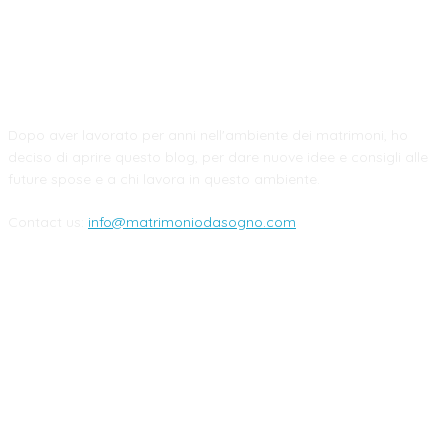
CHI SIAMO
Dopo aver lavorato per anni nell'ambiente dei matrimoni, ho
deciso di aprire questo blog, per dare nuove idee e consigli alle
future spose e a chi lavora in questo ambiente.
Contact us:
info@matrimoniodasogno.com
FOLLOW US