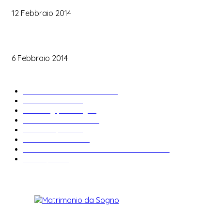
12 Febbraio 2014
Le labbra della sposa
6 Febbraio 2014
ARTICOLI POPOLARI
Bomboniere matrimonio
34
News & trends
33
Wedding planning
28
Matrimonio a tema
27
Abiti da sposa
23
Idee matrimonio
23
Informazioni e curiosità sul matrimonio
22
Fiere sposi
19