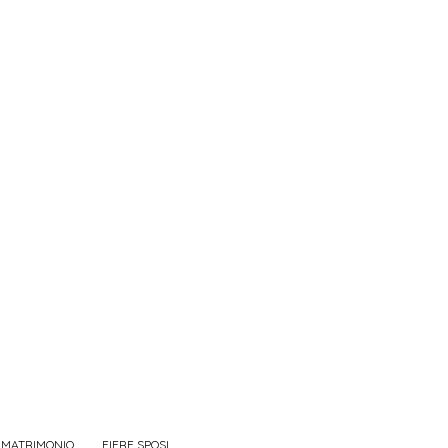
 MATRIMONIO
FIERE SPOSI