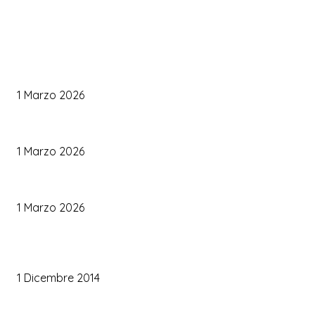
WEDDING PLANNING
Come Scegliere il Catering Perfetto: Trend e Consigli Pratici
1 Marzo 2026
Palette Colori di Tendenza per il Matrimonio 2026
1 Marzo 2026
Le Tendenze Matrimonio 2026: Idee Fresche per Sposi Moderni
1 Marzo 2026
TRUCCO SPOSA
Trucco occhi sposa
1 Dicembre 2014
Trucco sposa oro