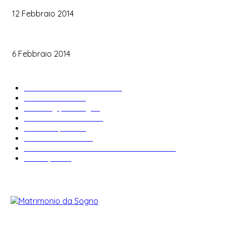
12 Febbraio 2014
Le labbra della sposa
6 Febbraio 2014
ARTICOLI POPOLARI
Bomboniere matrimonio
34
News & trends
33
Wedding planning
28
Matrimonio a tema
27
Abiti da sposa
23
Idee matrimonio
23
Informazioni e curiosità sul matrimonio
22
Fiere sposi
19