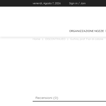
venerdì, Agosto 7, 2026
Sign in / Join
ORGANIZZAZIONE NOZZE
Home
DISCONTINUED
Gufino, prof. Fior di cotone
Recensioni (0)