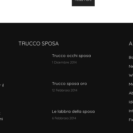
TRUCCO SPOSA
A
Trucco occhi sposa
B
1 Dicembre 2014
N
W
Trucco sposa oro
M
 il
12 Febbraio 2014
Ab
I
In
Le labbra della sposa
:
ni
6 Febbraio 2014
Fi