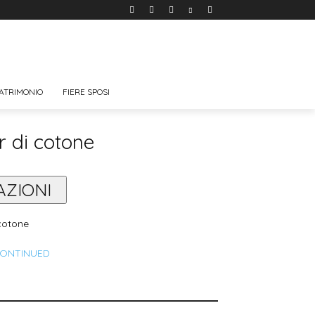
ATRIMONIO
FIERE SPOSI
or di cotone
AZIONI
 cotone
CONTINUED