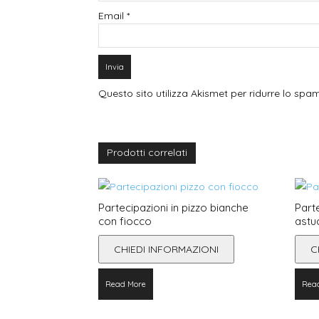
Email
*
Questo sito utilizza Akismet per ridurre lo spa
Prodotti correlati
Partecipazioni in pizzo bianche
Part
con fiocco
astu
CHIEDI INFORMAZIONI
C
Read More
Rea