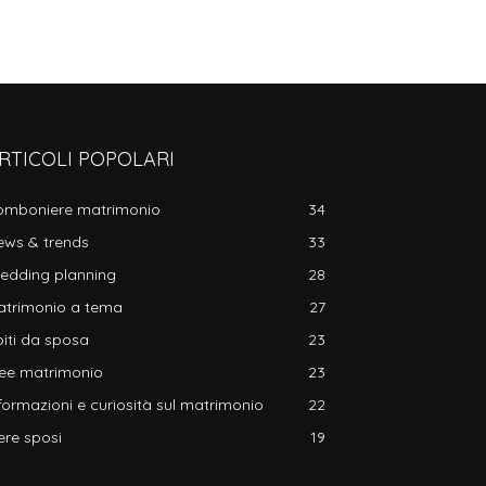
RTICOLI POPOLARI
omboniere matrimonio
34
ews & trends
33
edding planning
28
atrimonio a tema
27
iti da sposa
23
dee matrimonio
23
formazioni e curiosità sul matrimonio
22
ere sposi
19