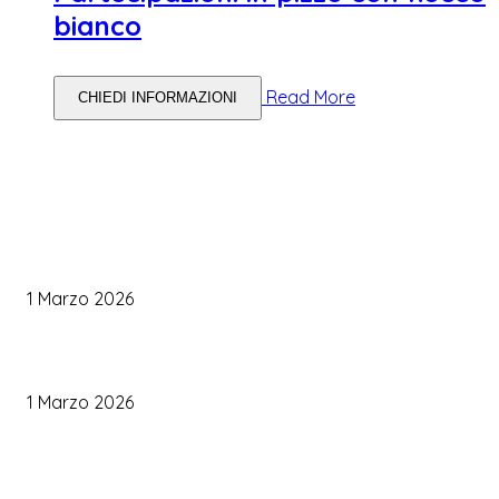
bianco
Read More
CHIEDI INFORMAZIONI
WEDDING PLANNING
Come Scegliere il Catering Perfetto: Trend e Consigli Pratici
1 Marzo 2026
Palette Colori di Tendenza per il Matrimonio 2026
1 Marzo 2026
Le Tendenze Matrimonio 2026: Idee Fresche per Sposi Moderni