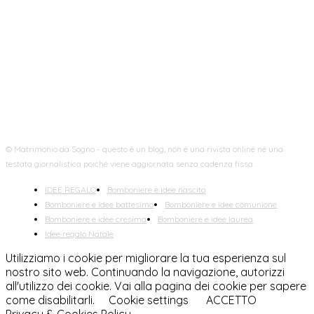
FOLLOW US
© Matrimonio da Sogno - questo è un blog, non è una rivista online né una
testata giornalistica poiché viene aggiornata senza cadenza fissa.
IDEE REGALO
Bomboniere e idee nascita
Bomboniere e idee battesimo
Bomboniere e idee comunione
Bomboniere e idee cresima
Bomboniere e idee laurea
Idee regalo Natale
Utilizziamo i cookie per migliorare la tua esperienza sul
nostro sito web. Continuando la navigazione, autorizzi
all'utilizzo dei cookie. Vai alla pagina dei cookie per sapere
come disabilitarli.
Cookie settings
ACCETTO
Privacy & Cookies Policy