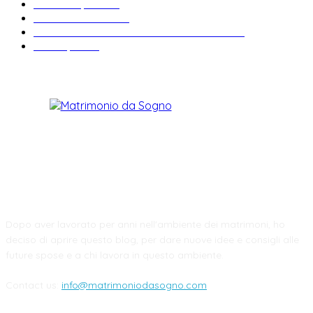
Abiti da sposa
23
Idee matrimonio
23
Informazioni e curiosità sul matrimonio
22
Fiere sposi
19
CHI SIAMO
Dopo aver lavorato per anni nell'ambiente dei matrimoni, ho
deciso di aprire questo blog, per dare nuove idee e consigli alle
future spose e a chi lavora in questo ambiente.
Contact us:
info@matrimoniodasogno.com