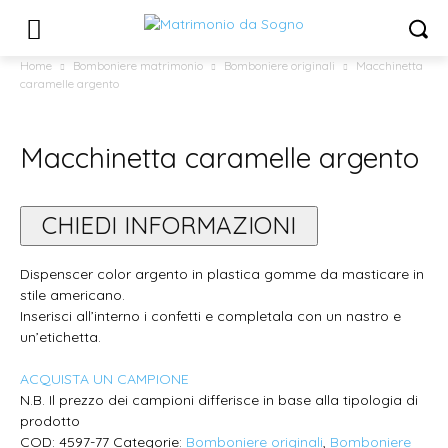
Home
Bomboniere matrimonio
Bomboniere originali
Macchinetta
caramelle argento
Macchinetta caramelle argento
CHIEDI INFORMAZIONI
Dispenscer color argento in plastica gomme da masticare in
stile americano.
Inserisci all’interno i confetti e completala con un nastro e
un’etichetta.
ACQUISTA UN CAMPIONE
N.B. Il prezzo dei campioni differisce in base alla tipologia di
prodotto
COD:
4597-77
Categorie:
Bomboniere originali
,
Bomboniere