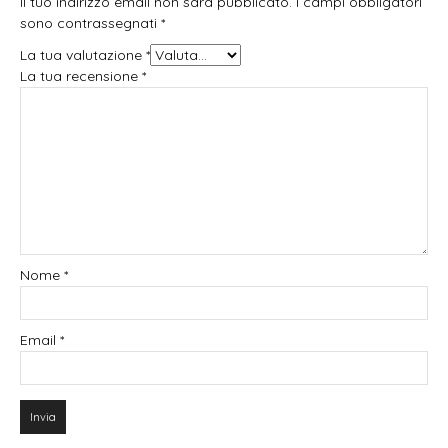
Il tuo indirizzo email non sarà pubblicato.
I campi obbligatori
sono contrassegnati
*
La tua valutazione
*
La tua recensione
*
Nome
*
Email
*