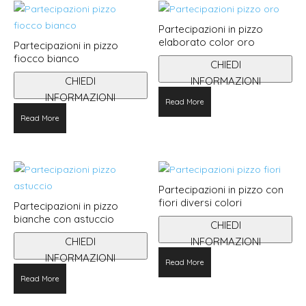
Partecipazioni in pizzo
elaborato color oro
Partecipazioni in pizzo
fiocco bianco
CHIEDI
CHIEDI
INFORMAZIONI
INFORMAZIONI
Read More
Questo
Read More
prodotto
ha
più
varianti.
Partecipazioni in pizzo con
Le
fiori diversi colori
Partecipazioni in pizzo
opzioni
bianche con astuccio
CHIEDI
possono
CHIEDI
INFORMAZIONI
essere
Questo
INFORMAZIONI
scelte
Read More
prodotto
nella
Read More
ha
pagina
più