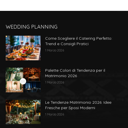
del
varianti.
prodotto
Le
opzioni
WEDDING PLANNING
possono
essere
Come Scegliere il Catering Perfetto:
scelte
Trend e Consigli Pratici
nella
1 Marzo 2026
pagina
del
prodotto
Palette Colori di Tendenza per il
Matrimonio 2026
1 Marzo 2026
Le Tendenze Matrimonio 2026: Idee
Fresche per Sposi Moderni
1 Marzo 2026