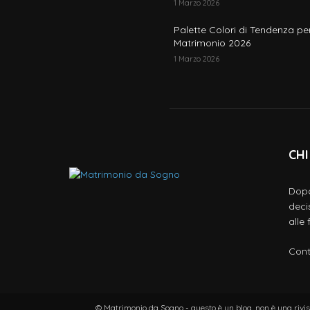
1 Marzo 2026
Palette Colori di Tendenza per
Matrimonio 2026
1 Marzo 2026
CHI
Dopo
deci
alle
Cont
© Matrimonio da Sogno - questo è un blog, non è una rivist