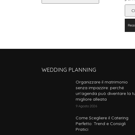
C
Rea
WEDDING PLANNING
Organizzare il matrimonio
senza impazzire: perché
un’agenda può diventare la t
migliore alleata
9 Agosto 2026
Come Scegliere il Catering
Perfetto: Trend e Consigli
Pratici