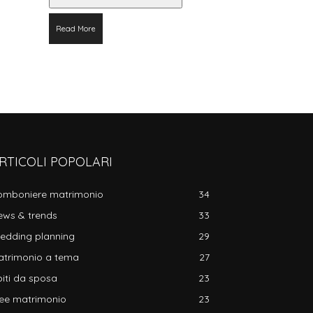
Read More
RTICOLI POPOLARI
omboniere matrimonio
34
ews & trends
33
edding planning
29
atrimonio a tema
27
iti da sposa
23
dee matrimonio
23