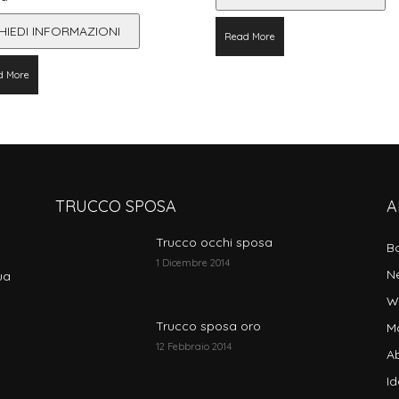
HIEDI INFORMAZIONI
Read More
d More
TRUCCO SPOSA
A
Trucco occhi sposa
B
1 Dicembre 2014
N
ua
W
Trucco sposa oro
M
12 Febbraio 2014
Ab
I