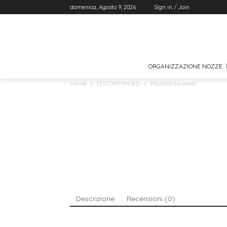
domenica, Agosto 9, 2026
Sign in / Join
ORGANIZZAZIONE NOZZE
Home
DISCONTINUED
Maxtris liquorelli
Descrizione
Recensioni (0)