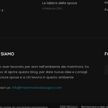
In
Le labbra della sposa
6 Febbraio 2014
Fi
 il
 SIAMO
F
 aver lavorato per anni nell'ambiente dei matrimoni, ho
so di aprire questo blog, per dare nuove idee e consigli
 future spose e a chi lavora in questo ambiente.
act us:
info@matrimoniodasogno.com
IDEE REGALO
Bomboniere e idee n
a online né una testata giornalistica