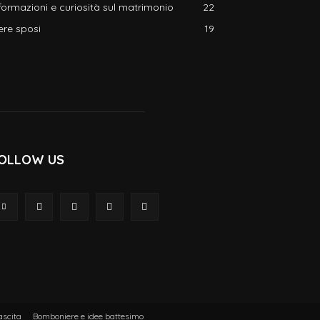
formazioni e curiosità sul matrimonio
22
ere sposi
19
OLLOW US
ascita
Bomboniere e idee battesimo