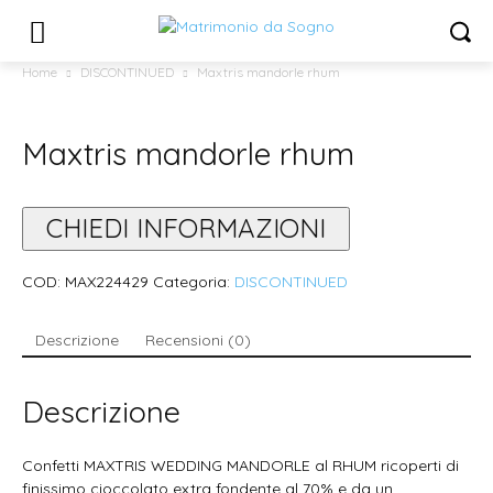
Home
DISCONTINUED
Maxtris mandorle rhum
Maxtris mandorle rhum
CHIEDI INFORMAZIONI
COD:
MAX224429
Categoria:
DISCONTINUED
Descrizione
Recensioni (0)
Descrizione
Confetti MAXTRIS WEDDING MANDORLE al RHUM ricoperti di
finissimo cioccolato extra fondente al 70% e da un