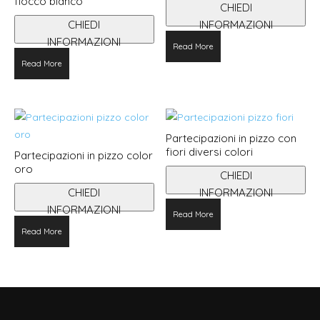
fiocco bianco
CHIEDI
CHIEDI
INFORMAZIONI
INFORMAZIONI
Read More
Questo
Read More
prodotto
ha
più
varianti.
Partecipazioni in pizzo con
Le
fiori diversi colori
Partecipazioni in pizzo color
opzioni
oro
CHIEDI
possono
CHIEDI
INFORMAZIONI
essere
Questo
INFORMAZIONI
scelte
Read More
prodotto
nella
Read More
ha
pagina
più
del
varianti.
prodotto
Le
opzioni