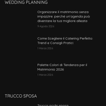
WEDDING PLANNING
possono
essere
Organizzare il matrimonio senza
scelte
impazzire: perché un’agenda può
nella
diventare la tua migliore alleata
pagina
9 Agosto 2026
del
prodotto
Come Scegliere il Catering Perfetto:
Trend e Consigli Pratici
1 Marzo 2026
Palette Colori di Tendenza per il
Matrimonio 2026
1 Marzo 2026
TRUCCO SPOSA
Trucco occhi sposa