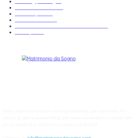
Wedding planning
29
Matrimonio a tema
27
Abiti da sposa
23
Idee matrimonio
23
Informazioni e curiosità sul matrimonio
22
Fiere sposi
19
CHI SIAMO
Dopo aver lavorato per anni nell'ambiente dei matrimoni, ho
deciso di aprire questo blog, per dare nuove idee e consigli alle
future spose e a chi lavora in questo ambiente.
Contact us:
info@matrimoniodasogno.com