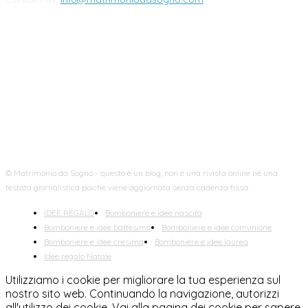
FOLLOW US
© Matrimonio da Sogno - questo è un blog, non è una rivista online né una
testata giornalistica poiché viene aggiornata senza cadenza fissa.
IDEE REGALO
Bomboniere e idee nascita
Bomboniere e idee battesimo
Bomboniere e idee comunione
Bomboniere e idee cresima
Bomboniere e idee laurea
Idee regalo Natale
Utilizziamo i cookie per migliorare la tua esperienza sul
nostro sito web. Continuando la navigazione, autorizzi
all'utilizzo dei cookie. Vai alla pagina dei cookie per sapere