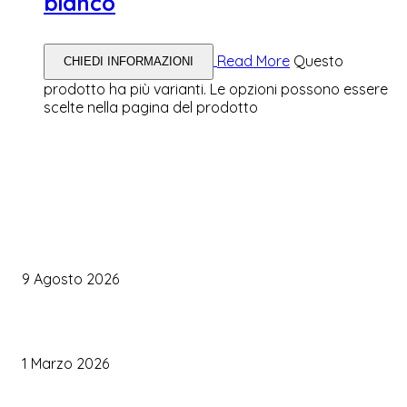
bianco
Read More
Questo
CHIEDI INFORMAZIONI
prodotto ha più varianti. Le opzioni possono essere
scelte nella pagina del prodotto
WEDDING PLANNING
Organizzare il matrimonio senza impazzire: perché un’agenda 
diventare la tua migliore alleata
9 Agosto 2026
Come Scegliere il Catering Perfetto: Trend e Consigli Pratici
1 Marzo 2026