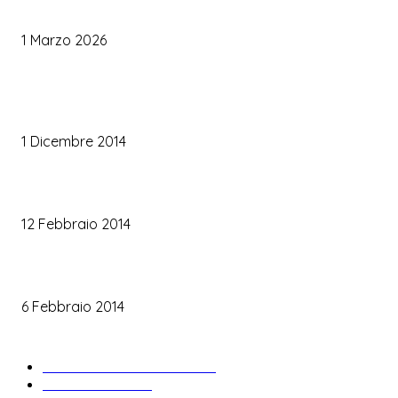
Palette Colori di Tendenza per il Matrimonio 2026
1 Marzo 2026
TRUCCO SPOSA
Trucco occhi sposa
1 Dicembre 2014
Trucco sposa oro
12 Febbraio 2014
Le labbra della sposa
6 Febbraio 2014
ARTICOLI POPOLARI
Bomboniere matrimonio
34
News & trends
33