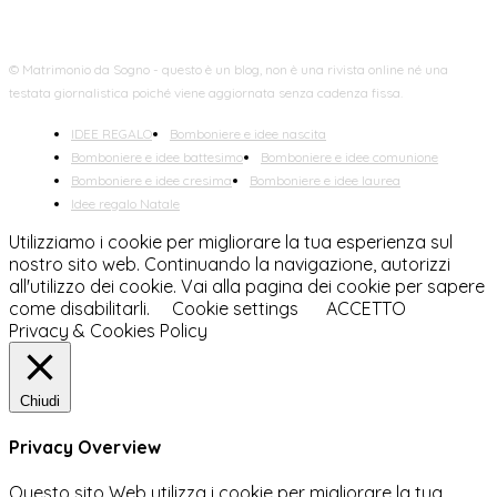
© Matrimonio da Sogno - questo è un blog, non è una rivista online né una
testata giornalistica poiché viene aggiornata senza cadenza fissa.
IDEE REGALO
Bomboniere e idee nascita
Bomboniere e idee battesimo
Bomboniere e idee comunione
Bomboniere e idee cresima
Bomboniere e idee laurea
Idee regalo Natale
Utilizziamo i cookie per migliorare la tua esperienza sul
nostro sito web. Continuando la navigazione, autorizzi
all'utilizzo dei cookie. Vai alla pagina dei cookie per sapere
come disabilitarli.
Cookie settings
ACCETTO
Privacy & Cookies Policy
Chiudi
Privacy Overview
Questo sito Web utilizza i cookie per migliorare la tua