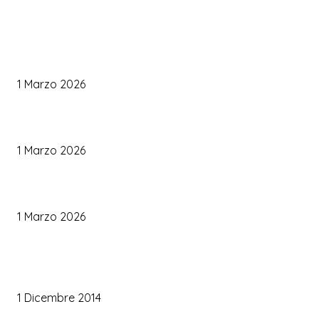
WEDDING PLANNING
Come Scegliere il Catering Perfetto: Trend e Consigli Pratici
1 Marzo 2026
Palette Colori di Tendenza per il Matrimonio 2026
1 Marzo 2026
Le Tendenze Matrimonio 2026: Idee Fresche per Sposi Moderni
1 Marzo 2026
TRUCCO SPOSA
Trucco occhi sposa
1 Dicembre 2014