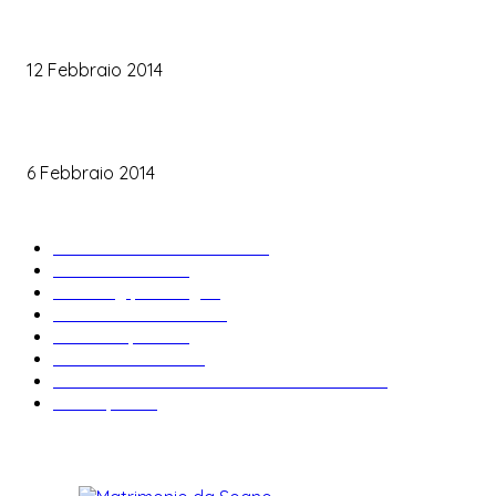
Trucco sposa oro
12 Febbraio 2014
Le labbra della sposa
6 Febbraio 2014
ARTICOLI POPOLARI
Bomboniere matrimonio
34
News & trends
33
Wedding planning
28
Matrimonio a tema
27
Abiti da sposa
23
Idee matrimonio
23
Informazioni e curiosità sul matrimonio
22
Fiere sposi
19