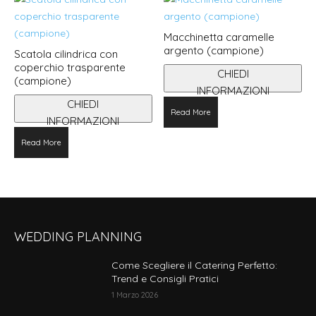
Macchinetta caramelle
argento (campione)
Scatola cilindrica con
coperchio trasparente
CHIEDI
(campione)
INFORMAZIONI
CHIEDI
Read More
INFORMAZIONI
Read More
WEDDING PLANNING
Come Scegliere il Catering Perfetto:
Trend e Consigli Pratici
1 Marzo 2026