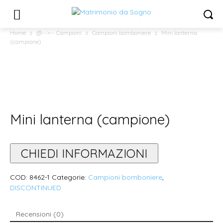
Home
@-->-- Campioni
Campioni bomboniere
Mini lanterna
(campione)
Mini lanterna (campione)
CHIEDI INFORMAZIONI
COD:
8462-1
Categorie:
Campioni bomboniere
,
DISCONTINUED
Recensioni (0)