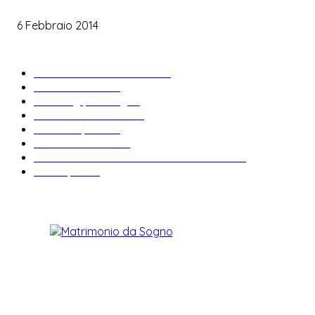
Le labbra della sposa
6 Febbraio 2014
ARTICOLI POPOLARI
Bomboniere matrimonio
34
News & trends
33
Wedding planning
28
Matrimonio a tema
27
Abiti da sposa
23
Idee matrimonio
23
Informazioni e curiosità sul matrimonio
22
Fiere sposi
19
CHI SIAMO