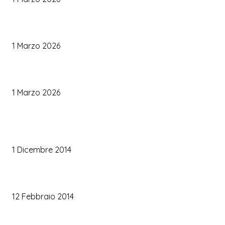
Palette Colori di Tendenza per il Matrimonio 2026
1 Marzo 2026
Le Tendenze Matrimonio 2026: Idee Fresche per Sposi Moderni
1 Marzo 2026
TRUCCO SPOSA
Trucco occhi sposa
1 Dicembre 2014
Trucco sposa oro
12 Febbraio 2014