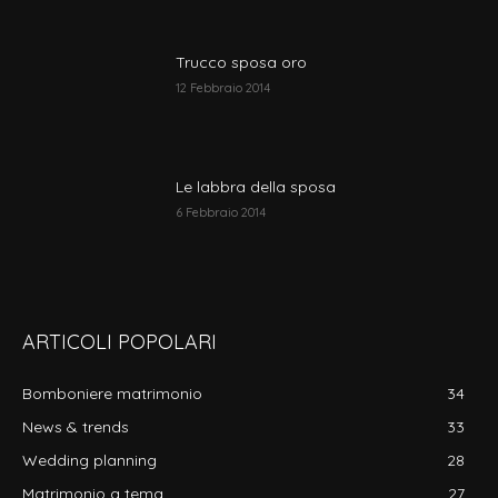
Trucco sposa oro
12 Febbraio 2014
Le labbra della sposa
6 Febbraio 2014
ARTICOLI POPOLARI
Bomboniere matrimonio
34
News & trends
33
Wedding planning
28
Matrimonio a tema
27