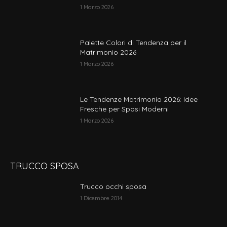
scelte
1 Marzo 2026
nella
pagina
del
Palette Colori di Tendenza per il
prodotto
Matrimonio 2026
1 Marzo 2026
Le Tendenze Matrimonio 2026: Idee
Fresche per Sposi Moderni
1 Marzo 2026
TRUCCO SPOSA
Trucco occhi sposa
1 Dicembre 2014