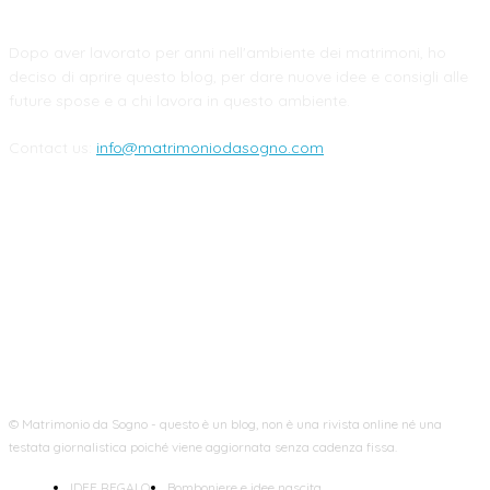
Dopo aver lavorato per anni nell'ambiente dei matrimoni, ho
deciso di aprire questo blog, per dare nuove idee e consigli alle
future spose e a chi lavora in questo ambiente.
Contact us:
info@matrimoniodasogno.com
FOLLOW US
© Matrimonio da Sogno - questo è un blog, non è una rivista online né una
testata giornalistica poiché viene aggiornata senza cadenza fissa.
IDEE REGALO
Bomboniere e idee nascita