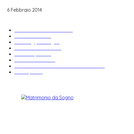
6 Febbraio 2014
ARTICOLI POPOLARI
Bomboniere matrimonio
34
News & trends
33
Wedding planning
29
Matrimonio a tema
27
Abiti da sposa
23
Idee matrimonio
23
Informazioni e curiosità sul matrimonio
22
Fiere sposi
19
CHI SIAMO