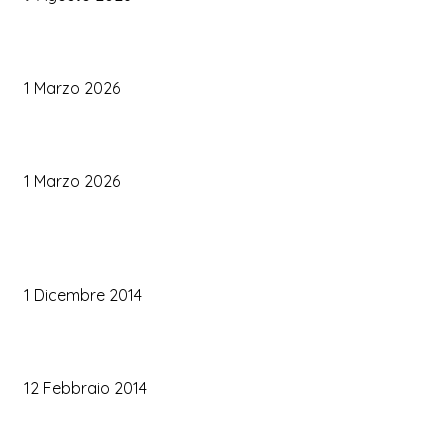
Come Scegliere il Catering Perfetto: Trend e Consigli Pratici
1 Marzo 2026
Palette Colori di Tendenza per il Matrimonio 2026
1 Marzo 2026
TRUCCO SPOSA
Trucco occhi sposa
1 Dicembre 2014
Trucco sposa oro
12 Febbraio 2014
Le labbra della sposa