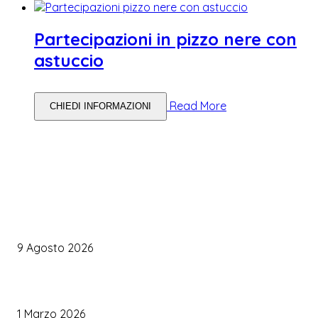
Partecipazioni in pizzo nere con
astuccio
Read More
CHIEDI INFORMAZIONI
WEDDING PLANNING
Organizzare il matrimonio senza impazzire: perché un’agenda 
diventare la tua migliore alleata
9 Agosto 2026
Come Scegliere il Catering Perfetto: Trend e Consigli Pratici
1 Marzo 2026