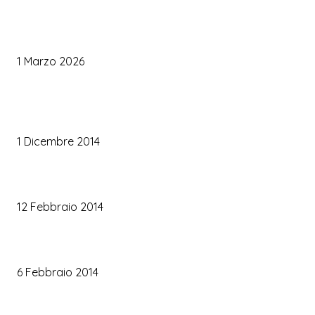
Palette Colori di Tendenza per il Matrimonio 2026
1 Marzo 2026
TRUCCO SPOSA
Trucco occhi sposa
1 Dicembre 2014
Trucco sposa oro
12 Febbraio 2014
Le labbra della sposa
6 Febbraio 2014
ARTICOLI POPOLARI