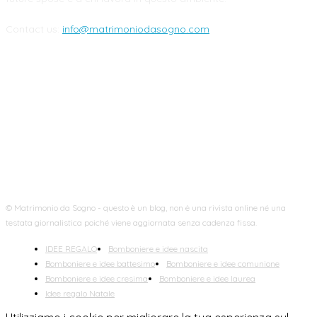
Contact us:
info@matrimoniodasogno.com
FOLLOW US
© Matrimonio da Sogno - questo è un blog, non è una rivista online né una
testata giornalistica poiché viene aggiornata senza cadenza fissa.
IDEE REGALO
Bomboniere e idee nascita
Bomboniere e idee battesimo
Bomboniere e idee comunione
Bomboniere e idee cresima
Bomboniere e idee laurea
Idee regalo Natale