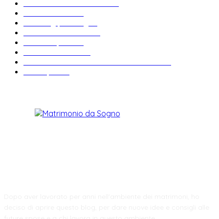
Bomboniere matrimonio
34
News & trends
33
Wedding planning
29
Matrimonio a tema
27
Abiti da sposa
23
Idee matrimonio
23
Informazioni e curiosità sul matrimonio
22
Fiere sposi
19
CHI SIAMO
Dopo aver lavorato per anni nell'ambiente dei matrimoni, ho
deciso di aprire questo blog, per dare nuove idee e consigli alle
future spose e a chi lavora in questo ambiente.