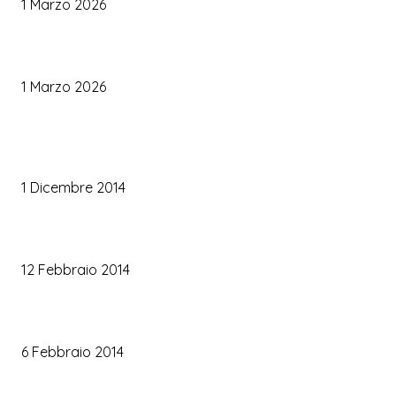
1 Marzo 2026
Le Tendenze Matrimonio 2026: Idee Fresche per Sposi Moderni
1 Marzo 2026
TRUCCO SPOSA
Trucco occhi sposa
1 Dicembre 2014
Trucco sposa oro
12 Febbraio 2014
Le labbra della sposa
6 Febbraio 2014
ARTICOLI POPOLARI