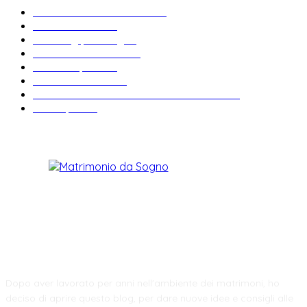
Bomboniere matrimonio
34
News & trends
33
Wedding planning
28
Matrimonio a tema
27
Abiti da sposa
23
Idee matrimonio
23
Informazioni e curiosità sul matrimonio
22
Fiere sposi
19
CHI SIAMO
Dopo aver lavorato per anni nell'ambiente dei matrimoni, ho
deciso di aprire questo blog, per dare nuove idee e consigli alle