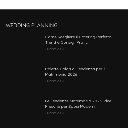
prodotto
WEDDING PLANNING
Come Scegliere il Catering Perfetto:
Trend e Consigli Pratici
1 Marzo 2026
Palette Colori di Tendenza per il
Matrimonio 2026
1 Marzo 2026
Le Tendenze Matrimonio 2026: Idee
Fresche per Sposi Moderni
1 Marzo 2026