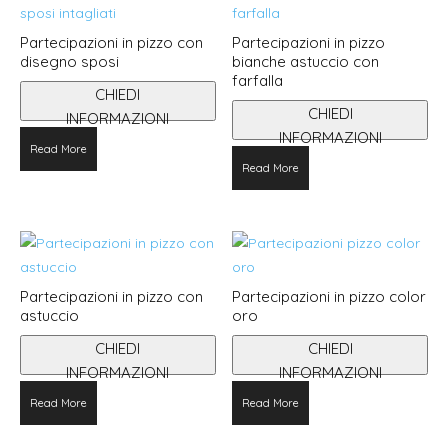
Partecipazioni in pizzo con
Partecipazioni in pizzo
disegno sposi
bianche astuccio con
farfalla
CHIEDI
CHIEDI
INFORMAZIONI
INFORMAZIONI
Questo
Read More
prodotto
Read More
ha
più
varianti.
Le
opzioni
Partecipazioni in pizzo con
Partecipazioni in pizzo color
possono
astuccio
oro
essere
CHIEDI
CHIEDI
scelte
INFORMAZIONI
INFORMAZIONI
nella
pagina
Read More
Read More
del