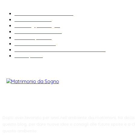
ARTICOLI POPOLARI
Bomboniere matrimonio
34
News & trends
33
Wedding planning
28
Matrimonio a tema
27
Abiti da sposa
23
Idee matrimonio
23
Informazioni e curiosità sul matrimonio
22
Fiere sposi
19
CHI SIAMO
Dopo aver lavorato per anni nell'ambiente dei matrimoni, ho decis
questo blog, per dare nuove idee e consigli alle future spose e a ch
questo ambiente.