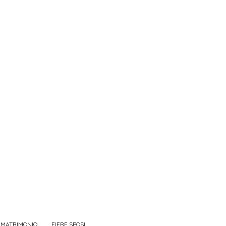
 MATRIMONIO
FIERE SPOSI