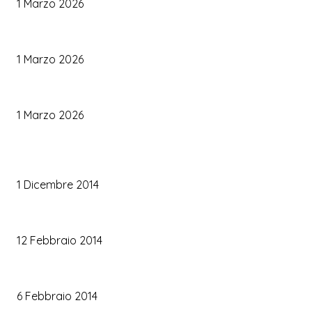
1 Marzo 2026
Palette Colori di Tendenza per il Matrimonio 2026
1 Marzo 2026
Le Tendenze Matrimonio 2026: Idee Fresche per Sposi Moderni
1 Marzo 2026
TRUCCO SPOSA
Trucco occhi sposa
1 Dicembre 2014
Trucco sposa oro
12 Febbraio 2014
Le labbra della sposa
6 Febbraio 2014