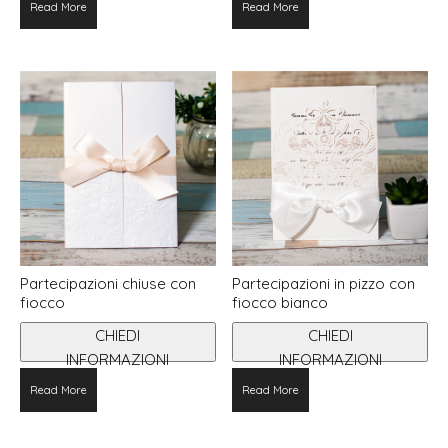
Read More
Read More
Partecipazioni chiuse con
Partecipazioni in pizzo con
fiocco
fiocco bianco
CHIEDI
CHIEDI
INFORMAZIONI
INFORMAZIONI
Questo
Read More
Read More
prodotto
ha