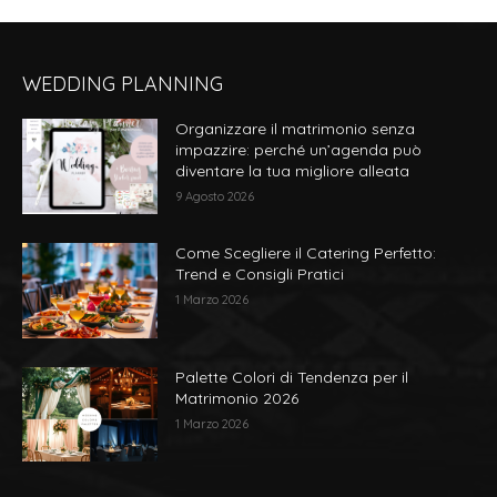
più
varianti.
Le
WEDDING PLANNING
opzioni
possono
Organizzare il matrimonio senza
essere
impazzire: perché un’agenda può
scelte
diventare la tua migliore alleata
nella
9 Agosto 2026
pagina
del
Come Scegliere il Catering Perfetto:
prodotto
Trend e Consigli Pratici
1 Marzo 2026
Palette Colori di Tendenza per il
Matrimonio 2026
1 Marzo 2026