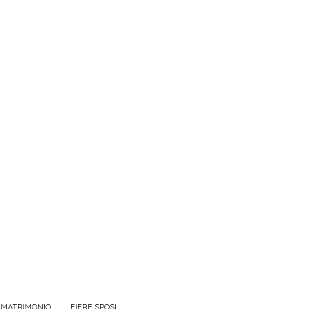
 MATRIMONIO
FIERE SPOSI