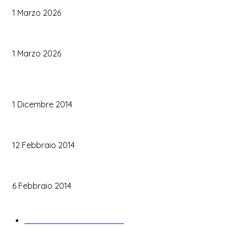
1 Marzo 2026
Le Tendenze Matrimonio 2026: Idee Fresche per Sposi Moderni
1 Marzo 2026
TRUCCO SPOSA
Trucco occhi sposa
1 Dicembre 2014
Trucco sposa oro
12 Febbraio 2014
Le labbra della sposa
6 Febbraio 2014
ARTICOLI POPOLARI
Bomboniere matrimonio
34