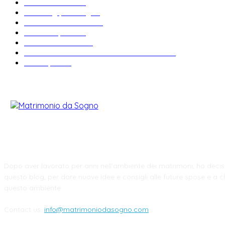
News & trends
33
Wedding planning
28
Matrimonio a tema
27
Abiti da sposa
23
Idee matrimonio
23
Informazioni e curiosità sul matrimonio
22
Fiere sposi
19
CHI SIAMO
Dopo aver lavorato per anni nell'ambiente dei matrimoni, ho decis
questo blog, per dare nuove idee e consigli alle future spose e a ch
questo ambiente.
Contact us:
info@matrimoniodasogno.com