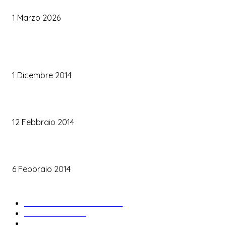
Palette Colori di Tendenza per il Matrimonio 2026
1 Marzo 2026
TRUCCO SPOSA
Trucco occhi sposa
1 Dicembre 2014
Trucco sposa oro
12 Febbraio 2014
Le labbra della sposa
6 Febbraio 2014
ARTICOLI POPOLARI
Bomboniere matrimonio
34
News & trends
33
Wedding planning
29