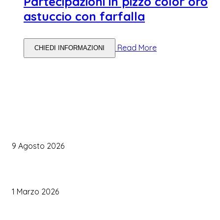
Partecipazioni in pizzo color oro
astuccio con farfalla
Read More
CHIEDI INFORMAZIONI
WEDDING PLANNING
Organizzare il matrimonio senza impazzire: perché un’agenda 
diventare la tua migliore alleata
9 Agosto 2026
Come Scegliere il Catering Perfetto: Trend e Consigli Pratici
1 Marzo 2026