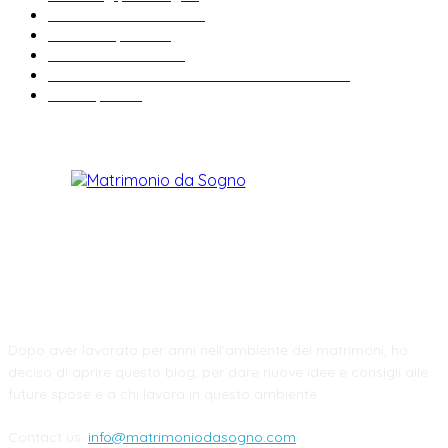
Matrimonio a tema
27
Abiti da sposa
23
Idee matrimonio
23
Informazioni e curiosità sul matrimonio
22
Fiere sposi
19
CHI SIAMO
Dopo aver lavorato per anni nell'ambiente dei matrimoni, ho
deciso di aprire questo blog, per dare nuove idee e consigli alle
future spose e a chi lavora in questo ambiente.
Contact us:
info@matrimoniodasogno.com