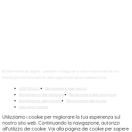
FOLLOW US
© Matrimonio da Sogno - questo è un blog, non è una rivista online né una
testata giornalistica poiché viene aggiornata senza cadenza fissa.
IDEE REGALO
Bomboniere e idee nascita
Bomboniere e idee battesimo
Bomboniere e idee comunione
Bomboniere e idee cresima
Bomboniere e idee laurea
Idee regalo Natale
Utilizziamo i cookie per migliorare la tua esperienza sul
nostro sito web. Continuando la navigazione, autorizzi
all'utilizzo dei cookie. Vai alla pagina dei cookie per sapere