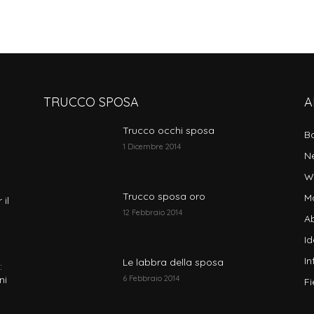
TRUCCO SPOSA
A
Trucco occhi sposa
B
1 Dicembre 2014
N
W
Trucco sposa oro
M
 il
12 Febbraio 2014
Ab
I
In
Le labbra della sposa
:
ni
6 Febbraio 2014
Fi