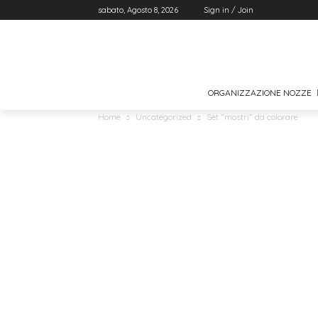
sabato, Agosto 8, 2026
Sign in / Join
ORGANIZZAZIONE NOZZE
Home
Uncategorized
Set “mostri” da colorare