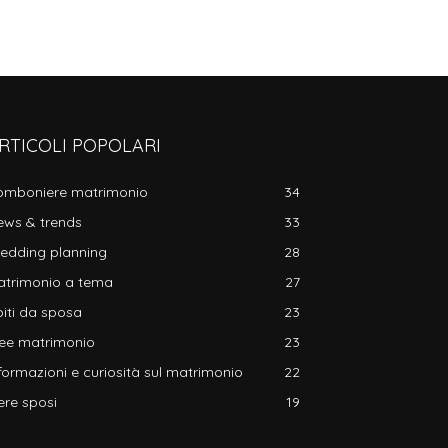
RTICOLI POPOLARI
omboniere matrimonio
34
ews & trends
33
edding planning
28
atrimonio a tema
27
iti da sposa
23
dee matrimonio
23
formazioni e curiosità sul matrimonio
22
ere sposi
19